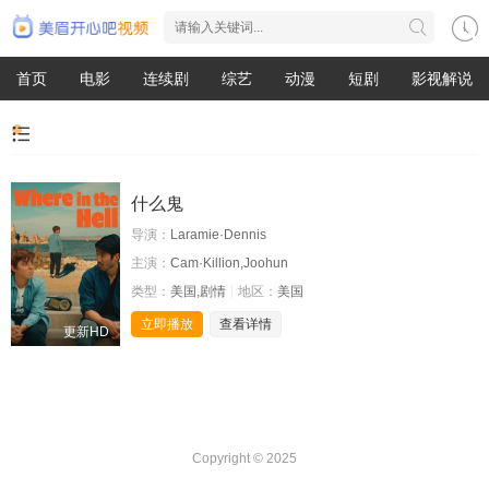
首页
电影
连续剧
综艺
动漫
短剧
影视解说
什么鬼
导演：
Laramie·Dennis
主演：
Cam·Killion,Joohun
类型：
美国,剧情
地区：
美国
立即播放
查看详情
更新HD
Copyright © 2025