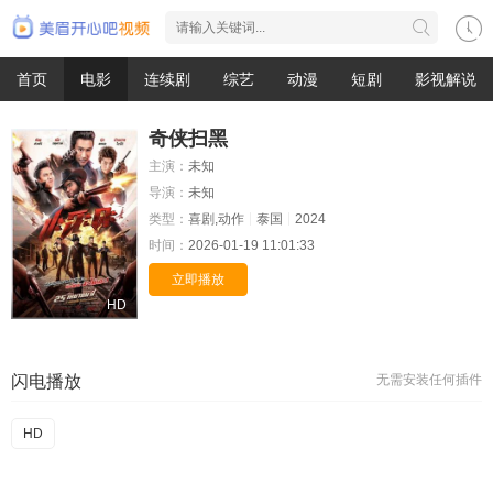
首页
电影
连续剧
综艺
动漫
短剧
影视解说
奇侠扫黑
主演：
未知
导演：
未知
类型：
喜剧,动作
泰国
2024
时间：
2026-01-19 11:01:33
立即播放
HD
闪电播放
无需安装任何插件
HD