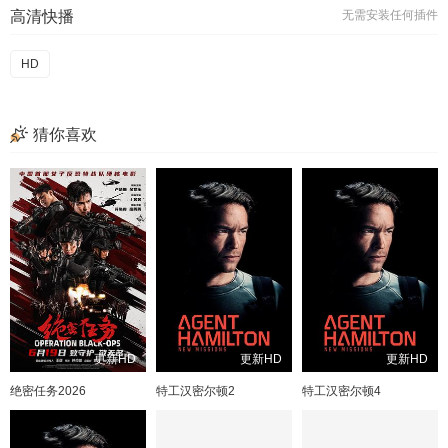
高清快播
无需安装任何插件
HD
猜你喜欢
更新HD
更新HD
更新HD
绝密任务2026
特工汉密尔顿2
特工汉密尔顿4