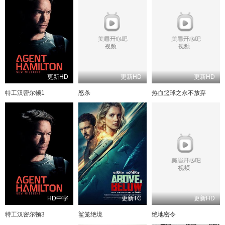
更新HD
更新HD
更新HD
特工汉密尔顿1
怒杀
热血篮球之永不放弃
HD中字
更新TC
更新HD
特工汉密尔顿3
鲨笼绝境
绝地密令