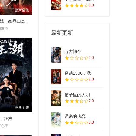
8.0
更新全集
别惹大小姐，她靠山是哮天犬
刘继泽
最新更新
万古神帝
2.0
穿越1996，我
2.0
箱子里的大明
7.0
更新全集
迟来的热恋
：狂潮
5.0
汪心宇