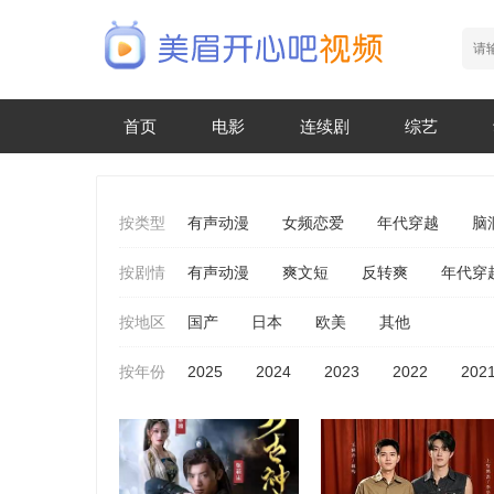
首页
电影
连续剧
综艺
按类型
有声动漫
女频恋爱
年代穿越
脑
按剧情
有声动漫
爽文短
反转爽
年代穿
按地区
国产
日本
欧美
其他
按年份
2025
2024
2023
2022
202