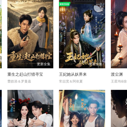
更新全集
更新全集
重生之赶山打猎寻宝
王妃她从妖界来
渡尘渊
曹皓添＆罗曼嘉
常喆宽＆阿依夏
王星玮&