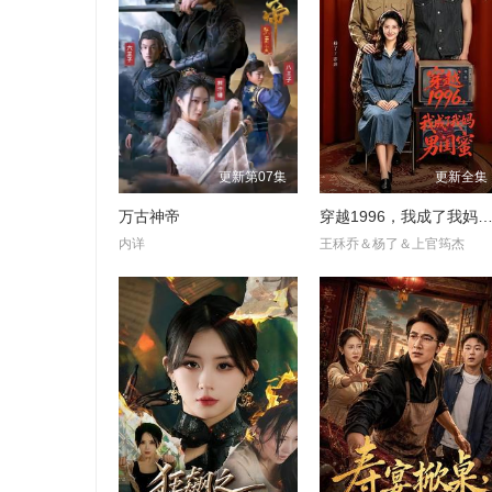
更新第07集
更新全集
万古神帝
穿越1996，我成了我妈男闺
内详
王秝乔＆杨了＆上官筠杰