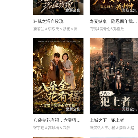
更新全集
更新全集
狂飙之浴血玫瑰
寿宴掀桌，隐忍四年我封神
龚若兰＆李乐天＆聂杨＆周梓言
商琪&侯青念&孙嘉欣
更新全集
更新全集
八朵金花有福，六零猎户爹进山挖宝藏
上城之下：犯上者
张宇翔＆高岫楠＆武伟
薛滨弘＆王小橙＆姜腾＆赵慧楠