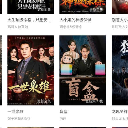
更新全集
更新全集
天生顶级命格，只想安稳度日
大小姐的神级保镖
高凯＆侍宣如
胡忠睿&侯青念
常珂欣＆
更新全集
更新第08集
一世枭雄
盲盒
龙凤呈祥
张子寒&杨添羽
内详
郑天龙＆