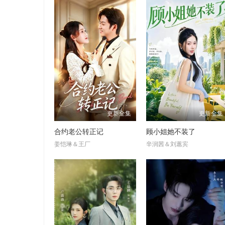
更新全集
更新全集
合约老公转正记
顾小姐她不装了
姜恺琳＆王厂
辛润茜＆刘蕙宾