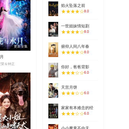
焰火坠落之前
8.0
一世姐妹情短剧
8.0
俯仰人间八年春
更新全集
8.0
月
家荣＆钟正
你好，爸爸背影
6.0
天宫月饼
6.0
家家有本难念的经
6.0
小小魔童不由天