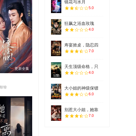
镜花与水月
5.0
狂飙之浴血玫瑰
4.0
寿宴掀桌，隐忍四
7.0
天生顶级命格，只
更新全集
4.0
徐轸轸
大小姐的神级保镖
6.0
别惹大小姐，她靠
7.0