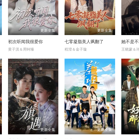
更新全集
更新全集
初次听闻我很爱你
七零凝脂美人飒翻了
她不是不
黄子淇＆周钶臻
程澄＆金子璇
王晓蒙＆
更新全集
更新全集