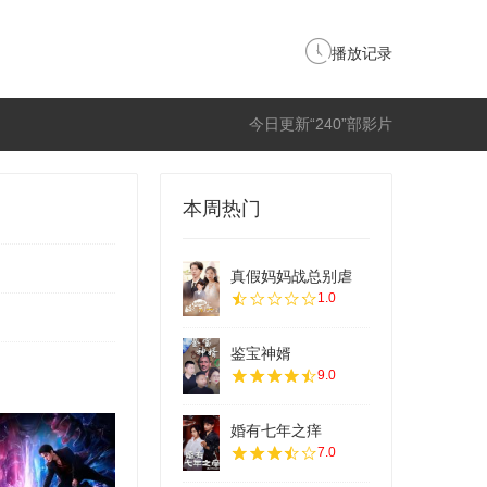
播放记录
今日更新“240”部影片
本周热门
真假妈妈战总别虐
1.0
鉴宝神婿
9.0
婚有七年之痒
7.0