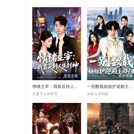
更新全集
更新全集
情绪主宰：我靠反转人生封神
一别数载姐姐护迎殿主回归
罗豪宇＆陈昕乔
孙航＆李明蔚