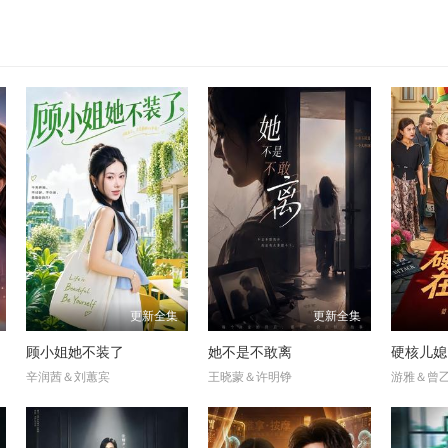
更新全集
更新全集
顾小姐她不装了
她不是不敢离
硬核儿媳
辛润茜＆刘蕙宾
王晓蒙＆许明铮
游雅＆曾