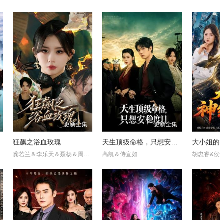
更新全集
更新全集
狂飙之浴血玫瑰
天生顶级命格，只想安稳度日
大小姐的
龚若兰＆李乐天＆聂杨＆周梓言
高凯＆侍宣如
胡忠睿&