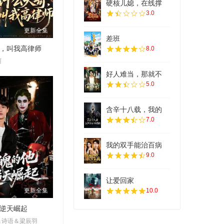
硬核儿媳，在线撑
3.0
更新全集
差班
，叫我高律师
8.0
柯
好人难当，那就不
5.0
含辛十八载，我的
7.0
我的双手能治百病
9.0
让爱回家
更新全集
10.0
逆天崛起
＆诗语＆梁辰羽