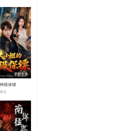
更新全集
神级保镖
侯青念