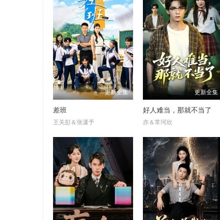
更新全集
更新全集
差班
好人难当，那就不当了
王关彭＆张潇予
亦＆常珂欣