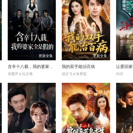
更新全集
更新全集
含辛十八载，我的婆家全是假的
我的双手能治百病
让爱回家
张耀尹＆伍京隽
胡文飞＆朱梦茹
内详