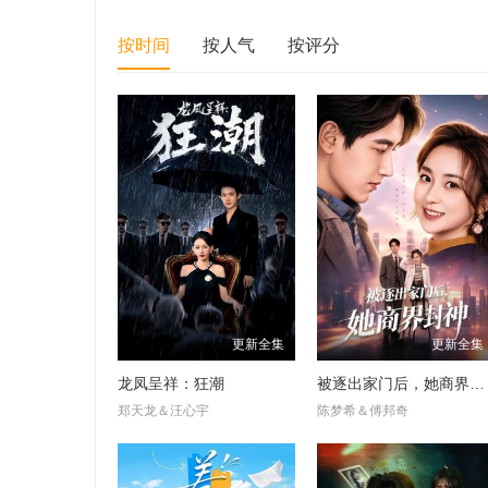
按时间
按人气
按评分
更新全集
更新全集
龙凤呈祥：狂潮
被逐出家门后，她商界封神
郑天龙＆汪心宇
陈梦希＆傅邦奇