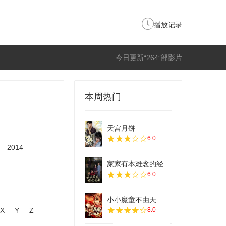
播放记录
今日更新“264”部影片
本周热门
天宫月饼
6.0
2014
家家有本难念的经
6.0
小小魔童不由天
X
Y
Z
8.0