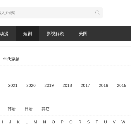
动漫
短剧
影视解说
美图
年代穿越
2021
2020
2019
2018
2017
2016
2015
韩语
日语
其它
I
J
K
L
M
N
O
P
Q
R
S
T
U
V
W