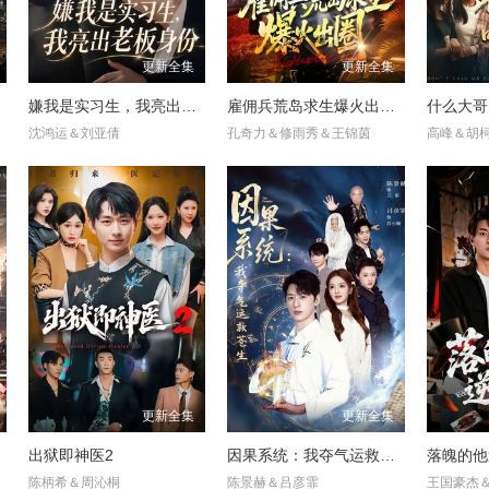
更新全集
更新全集
嫌我是实习生，我亮出老板身份
雇佣兵荒岛求生爆火出圈第二季
什么大哥
沈鸿运＆刘亚倩
孔奇力＆修雨秀＆王锦茵
高峰＆胡
更新全集
更新全集
出狱即神医2
因果系统：我夺气运救苍生
落魄的他
陈柄希＆周沁桐
陈景赫＆吕彦霏
王国豪杰