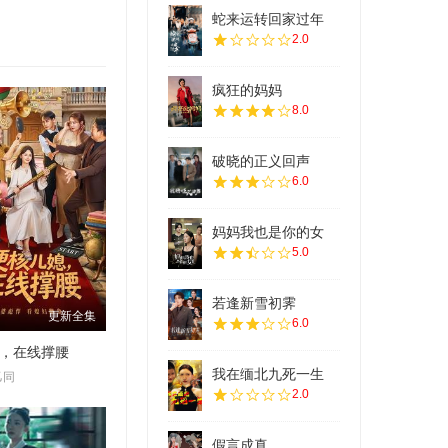
蛇来运转回家过年
2.0
疯狂的妈妈
8.0
破晓的正义回声
6.0
妈妈我也是你的女
5.0
若逢新雪初霁
更新全集
6.0
，在线撑腰
我在缅北九死一生
乙同
2.0
假言成真