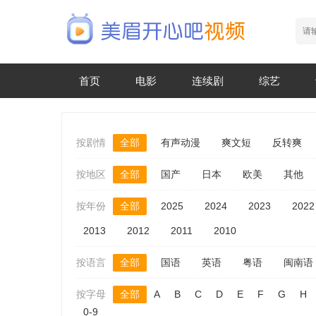
首页
电影
连续剧
综艺
按剧情
全部
有声动漫
爽文短
反转爽
按地区
全部
国产
日本
欧美
其他
按年份
全部
2025
2024
2023
2022
2013
2012
2011
2010
按语言
全部
国语
英语
粤语
闽南语
按字母
全部
A
B
C
D
E
F
G
H
0-9