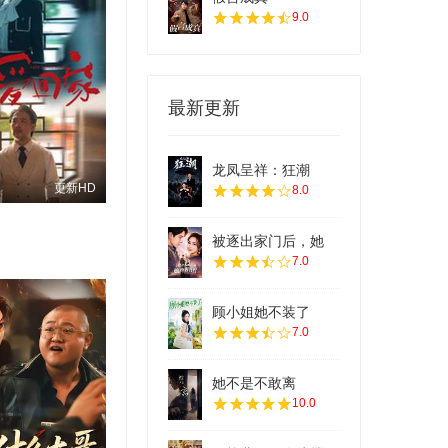
9.0
最新更新
龙凤呈祥：狂潮
更新HD
8.0
被逐出家门后，她
7.0
顾小姐她不装了
7.0
她不是不敢离
10.0