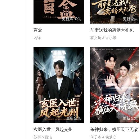
更新第10集
更新全集
盲盒
前妻送我的离婚大礼包
内详
霍文琦＆雷小米
更新全集
更新全集
玄医入世：风起光州
杀神归来，横压天下无敌
苏宇＆吕洁
何子杰＆侯梦心