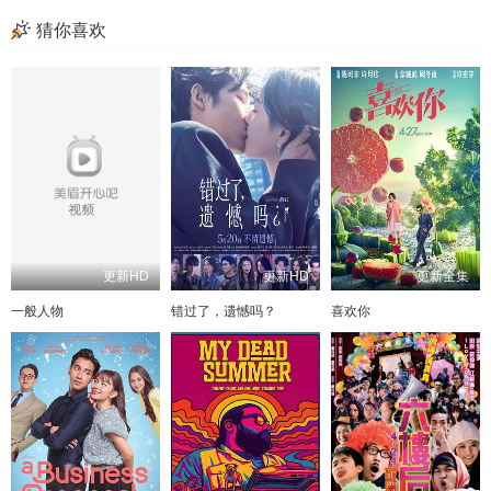
猜你喜欢
更新HD
更新HD
更新全集
一般人物
错过了，遗憾吗？
喜欢你