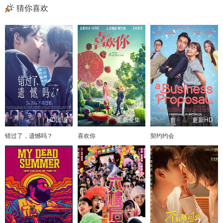
猜你喜欢
HD国语
更新全集
更新HD
错过了，遗憾吗？
喜欢你
契约约会