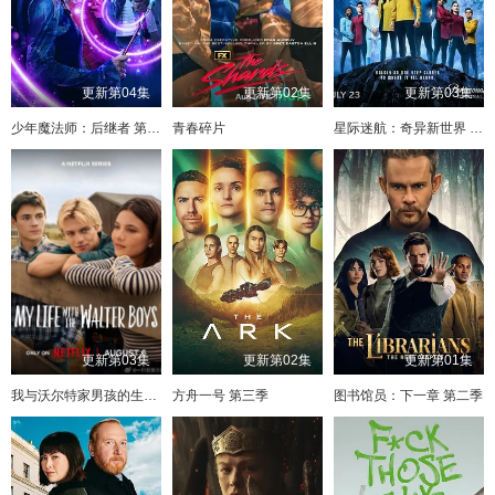
更新第04集
更新第02集
更新第03集
少年魔法师：后继者 第三季
青春碎片
星际迷航：奇异新世界 第四季
更新第03集
更新第02集
更新第01集
我与沃尔特家男孩的生活 第三季
方舟一号 第三季
图书馆员：下一章 第二季