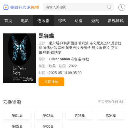
首页
电影
连续剧
综艺
动漫
短剧
影视解说
黑舞蝶
主演：
尼尔斯·阿贺斯图普
菲利浦·布化尼克迈耶
尼古拉
斯·迪佛休尔
塞米·鲍亚吉拉
爱丽丝·贝拉迪
萝拉·克雷
顿
玛丽·德纳尔
导演：
Olivier
Abbou
布鲁诺·梅勒
类型：
欧美
法国
2022
时间：
2025-05-14 09:05:00
已完结
立即播放
云播资源
无需安装任何插件
第01集
第02集
第03集
第04集
第05集
第06集