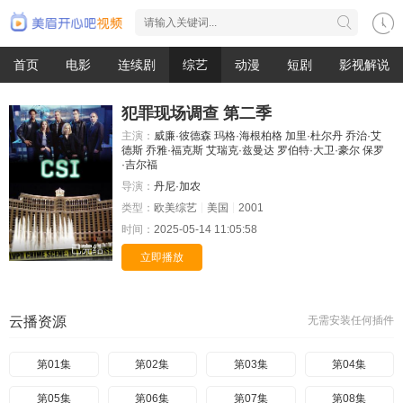
首页
电影
连续剧
综艺
动漫
短剧
影视解说
犯罪现场调查 第二季
主演：
威廉·彼德森
玛格·海根柏格
加里·杜尔丹
乔治·艾
德斯
乔雅·福克斯
艾瑞克·兹曼达
罗伯特·大卫·豪尔
保罗
·吉尔福
导演：
丹尼·加农
类型：
欧美综艺
美国
2001
时间：
2025-05-14 11:05:58
已完结
立即播放
云播资源
无需安装任何插件
第01集
第02集
第03集
第04集
第05集
第06集
第07集
第08集