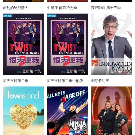
哈利的绝配情人
中餐厅·南洋拾光季
荒野独居 第十三季
更新第15集
更新第15集
更新第07集
惊天逆转第二季
惊天逆转第二季中配版
創意發明王