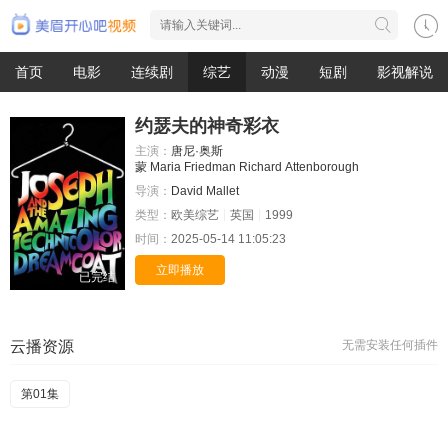
首页
电影
连续剧
综艺
动漫
短剧
影视解说
约瑟夫的神奇彩衣
主演：
唐尼·奥斯
蒙
Maria
Friedman
Richard
Attenborough
导演：
David
Mallet
类型：
欧美综艺
英国
1999
时间：
2025-05-14 11:05:23
立即播放
已完结
云播资源
无需安装任何插件
第01集