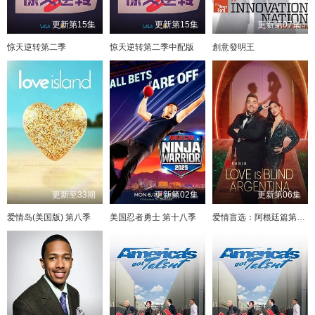
更新第15集
更新第15集
更新第07集
惊天逆转第二季
惊天逆转第二季中配版
創意發明王
更新至33期
更新第02集
更新第06集
爱情岛(美国版) 第八季
美国忍者勇士 第十八季
爱情盲选：阿根廷篇第二季