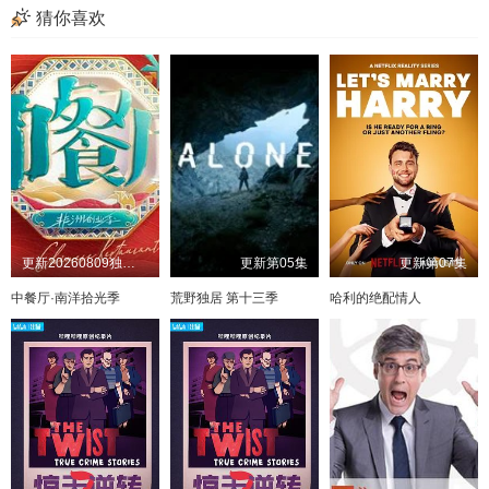
猜你喜欢
更新20260809独家直拍第8期
更新第05集
更新第07集
中餐厅·南洋拾光季
荒野独居 第十三季
哈利的绝配情人