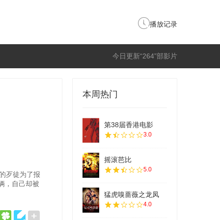
播放记录
今日更新“264”部影片
本周热门
第38届香港电影
3.0
摇滚芭比
5.0
的歹徒为了报
俩，自己却被
猛虎嗅蔷薇之龙凤
4.0