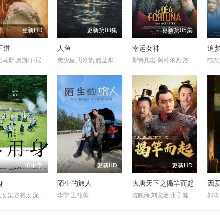
更新HD
更新第08集
更新第05集
正道
人鱼
幸运女神
追
亨利·托马斯,奥斯汀·尼可斯,阿德琳妮·帕里奇,奥黛塔·安纳布尔,席亚拉·博拉沃,马特·劳里亚
樊少皇,再米热,骆达华,李若希,田浩宁,唐鑫
斯特凡诺·阿科尔西,杰丝敏·特丽卡,爱德华多·莱奥,芭芭拉·阿尔贝蒂,菲利波·尼格鲁,洛雷达纳·卡纳塔
HD中字
更新HD
更新HD
身
陌生的旅人
大唐天下之揭竿而起
因
六平直政,染谷将太,泷内公美,北村有起哉,吉冈睦雄,中村映里子,广末哲万,中井友望
李宁,王筱溪
沈晓海,刘文治,张子健,刘奕君