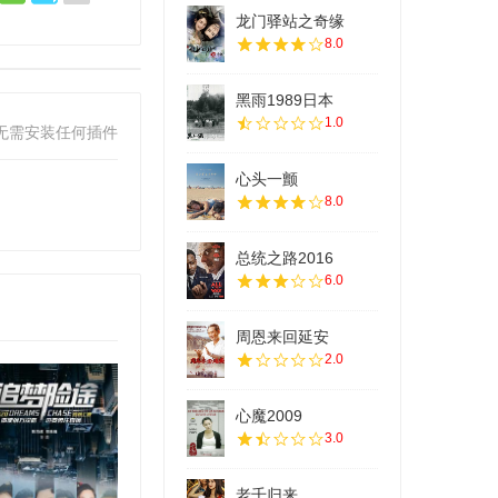
龙门驿站之奇缘
8.0
黑雨1989日本
1.0
无需安装任何插件
心头一颤
8.0
总统之路2016
6.0
周恩来回延安
2.0
心魔2009
3.0
老千归来