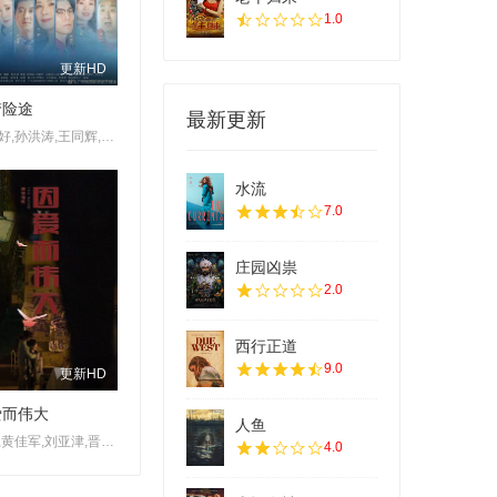
1.0
更新HD
梦险途
最新更新
陈奕好,孙洪涛,王同辉,王静,罗旖凡,谢昀杉,张云馨
水流
7.0
庄园凶祟
2.0
西行正道
9.0
更新HD
爱而伟大
人鱼
郭涛,黄佳军,刘亚津,晋松,淳于珊珊,涂松岩,孔连顺,童蕾,韩远琪
4.0