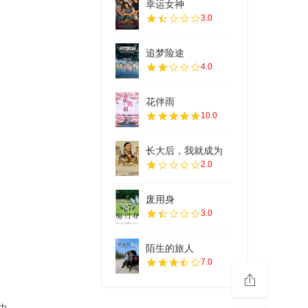
幸运女神
3.0
追梦险途
4.0
花伴雨
10.0
长大后，我就成为
2.0
废用身
3.0
陌生的旅人
7.0