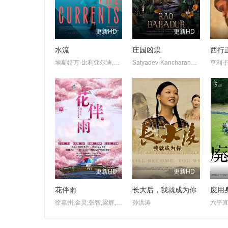
更新HD
更新HD
水流
庄园凶祟
西行
埃斯特万·比利亚尔迪,伊莎贝尔·艾梅·冈萨蕾斯-索拉,萨拉·贝西奥,雅兹明·卡巴洛,艾玛·法约·杜阿尔特,埃内斯蒂娜·加蒂,克劳迪娅·桑切丝
Satyadev·Kancharana,Deepa·Thomas,Anand·Bharathi
更新HD
更新HD
花伴雨
长大后，我就成为你
废用
徐嘉州,金灵,张智,梁辉,方恩佐,陈柏润
孙洪涛