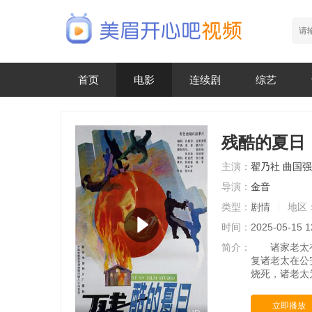
首页
电影
连续剧
综艺
残酷的夏日
主演：
翟乃社
曲国强
导演：
金音
类型：
剧情
地区
时间：
2025-05-15 1
简介：
诸家老太有两
复诸老太在公
烧死，诸老太
立即播放