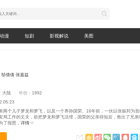
动漫
短剧
影视解说
美图
邬倩倩
张嘉益
：
大陆
年份：
1992
2:05:23
个儿子梦龙和梦飞，以及一个养孙国荣。16年前，一伙以张振邦为首
安局工作的丈夫，欲把梦龙和梦飞活埋，国荣的父亲得知后，救出了兄弟
为了报恩，
详情