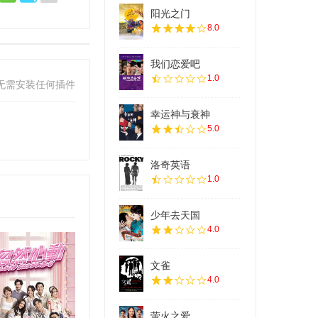
阳光之门
8.0
我们恋爱吧
1.0
无需安装任何插件
幸运神与衰神
5.0
洛奇英语
1.0
少年去天国
4.0
文雀
4.0
萤火之爱