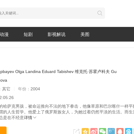
动漫
短剧
影视解说
美图
pbayev
Olga
Landina
Eduard
Tabishev
维克托·苏霍卢科夫
Gu
ova
：
其它
年份：
2004
2:05:26
萨克男孩，被命运推向不法的地下拳击，他像草原和巴尔喀什一样平
谓的人生哲学。他爱上了俄罗斯族女人，为她过着仍然平淡的生活。而生
总是在不经意
详情