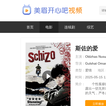
首页
电影
连续剧
综艺
斯佐的爱
主演：
Oldzhas
Nusu
导演：
Gulshat
Omar
类型：
爱情
地区
时间：
2025-05-15 1
简介：
个性孤僻的哈
露出一切无所
的天气，严冬
立即播放