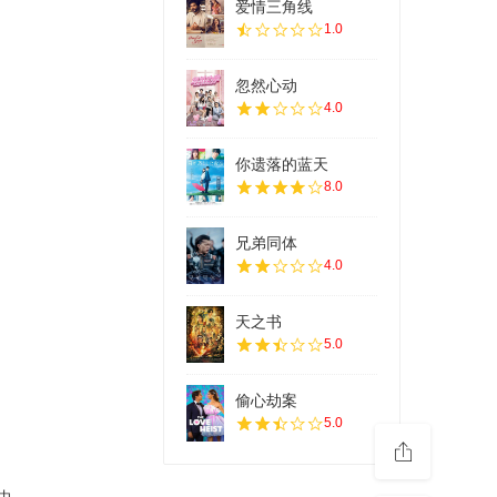
爱情三角线
1.0
忽然心动
4.0
你遗落的蓝天
8.0
兄弟同体
4.0
天之书
5.0
偷心劫案
5.0