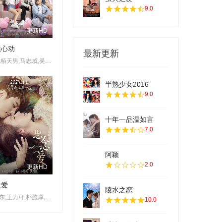
9.0
更新HD
然心动
最新更新
白只,栢天男,马志威,吴千语,陈欣妍,苏皓儿,汤洛雯,江熚生
半熟少女2016
9.0
十年一品温如言
7.0
阿颖
2.0
更新HD
念爱
陵水之恋
周浩东,王力可,朴施厚,尹恩惠,曹炳琨,金志珉,柳俊
10.0