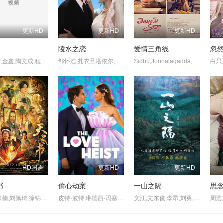
更新HD
更新HD
更新HD
陵水之恋
爱情三角线
忽
谢盈雪,金鑫,陶文成,程子熙,胡涂,何强,代文君,何强,代文君
邹怀浩,扎衣旦塔依尔,杨梓瑶
Sidhu,Jonnalagadda,Srinidhi,Shetty,Raashi,Khanna
HD国语
更新HD
更新HD
书
偷心劫案
一山之隔
思
李砚,张楠,刘佩琦,徐锦江,吕良伟,曾江,张璐瑶,何文辉,孙明明,晋松,马健,王艺霏,巴多,程思寒,潘时七,韩飞行,郭九龙
皮特·波特,琳德西·冯塞卡,米歇尔·布雷津斯基,杰森·特朗布莱,林赛·加文,Jason·Nash,Andrea·Stefanci
文江,文东俊,李昂,刘勇,崔宏利,钟小丹,赵小宁,黄博斯,闻雨,卜文革,聂永新,吴长明