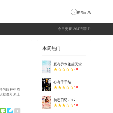
播放记录
今日更新“264”部影片
本周热门
夏有乔木雅望天堂
2.0
心有千千结
5.0
静的眼神中流
活就像草原上
初恋日记2017
6.0