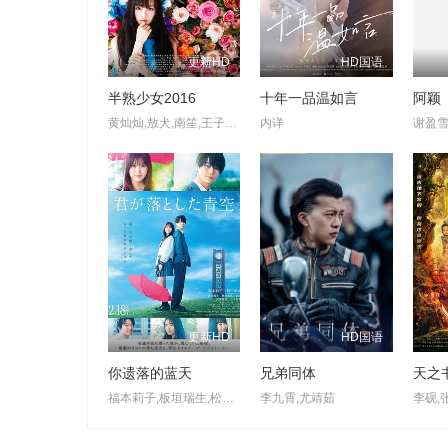
更新HD
HD国语
半熟少女2016
十年一品温如言
阿颖
黄灿灿,敖犬,南笙,王子豪,王子杰,黄诗棋,江倩龄,可晴,弯弯
内详
更新HD
HD国语
你遗落的蓝天
兄弟同体
天之
福本莉子,板垣瑞生,松田元太,松本若菜,矢柴俊博,横田真悠
李九霄,尤靖茹