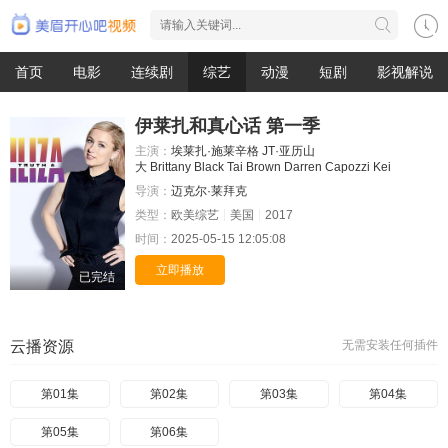
首页
电影
连续剧
综艺
动漫
短剧
影视解说
伊莱扎和真心话 第一季
主演：
埃莱扎·施莱辛格
JT·亚历山
大
Brittany
Black
Tai
Brown
Darren
Capozzi
Kei
导演：
迈克尔·莱拜克
类型：
欧美综艺
美国
2017
时间：
2025-05-15 12:05:08
立即播放
已完结
云播资源
无需安装任何插件
第01集
第02集
第03集
第04集
第05集
第06集