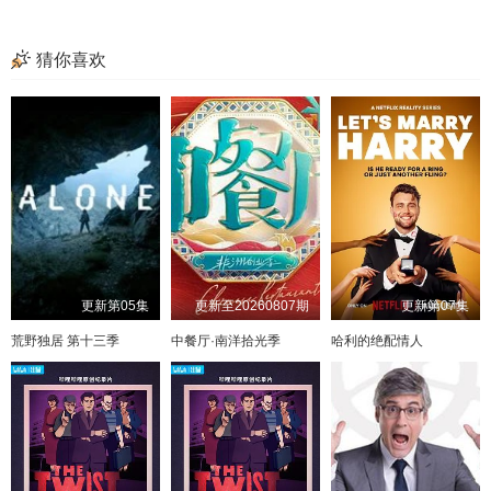
猜你喜欢
更新第05集
更新至20260807期
更新第07集
荒野独居 第十三季
中餐厅·南洋拾光季
哈利的绝配情人