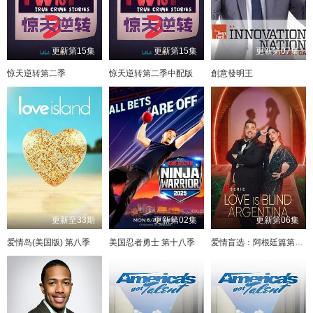
更新第15集
更新第15集
更新第07集
惊天逆转第二季
惊天逆转第二季中配版
創意發明王
更新至33期
更新第02集
更新第06集
爱情岛(美国版) 第八季
美国忍者勇士 第十八季
爱情盲选：阿根廷篇第二季