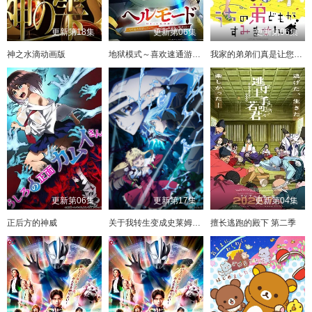
更新第18集
更新第06集
更新第06集
神之水滴动画版
地狱模式～喜欢速通游戏的玩家在废设定异世界无双～第二季
我家的弟弟们真是让您费心了
更新第06集
更新第17集
更新第04集
正后方的神威
关于我转生变成史莱姆这档事第四季
擅长逃跑的殿下 第二季