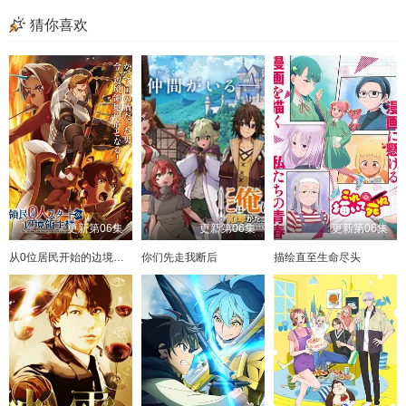
猜你喜欢
更新第06集
更新第06集
更新第06集
从0位居民开始的边境领主大人
你们先走我断后
描绘直至生命尽头