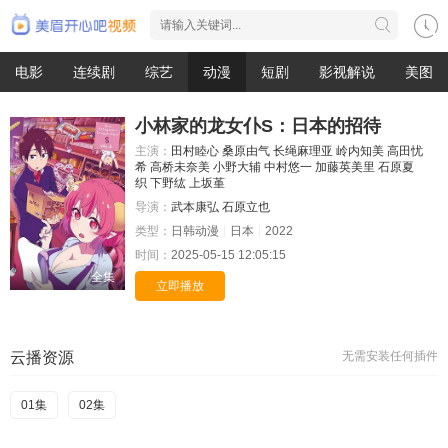
电影
连续剧
综艺
动漫
短剧
影视解说
美图
小林家的龙女仆S：日本的招待
主演：
田村睦心
桑原由气
长绳麻理亚
岭内知美
高田忧
希
高桥未奈美
小野大辅
中村悠一
加藤英美里
石原夏
织
下野纮
上坂堇
导演：
武本康弘
石原立也
类型：
日韩动漫
日本
2022
时间：
2025-05-15 12:05:15
全集
立即播放
云播资源
无需安装任何插件
01集
02集