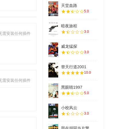
天堂血路
5.0
暗夜旅程
3.0
无需安装任何插件
威龙猛探
3.0
替天行道2001
10.0
无需安装任何插件
黑眼睛1997
5.0
小校风云
3.0
我在胡同当片警