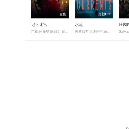
全集
更新HD
记忆迷宫
水流
庄园
芦鑫,孙晟昊,陈颢文,崔永炫,祝昕愿,周蓉倩
埃斯特万·比利亚尔迪,伊莎贝尔·艾梅·冈萨蕾斯-索拉,萨拉·贝西奥,雅兹明·卡巴洛,艾玛·法约·杜阿尔特,埃内斯蒂娜·加蒂,克劳迪娅·桑切丝