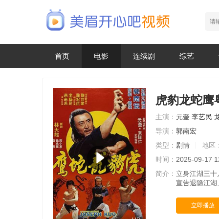
首页
电影
连续剧
综艺
虎豹龙蛇鹰
主演：
元奎
李艺民
导演：
郭南宏
类型：
剧情
地区
时间：
2025-09-17 1
简介：
立身江湖三十
宣告退隐江湖
立即播放