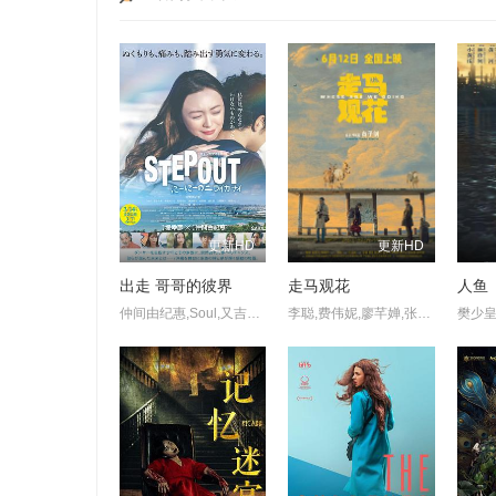
更新HD
更新HD
出走 哥哥的彼界
走马观花
人鱼
仲间由纪惠,Soul,又吉伶音,伊波れいり,松田流花,津波竜斗,内田树,盧礼欧,玉城敦子,城间やよい,津嘉山正种,寺辻健一郎
李聪,费伟妮,廖芊婵,张越宁,袁千山,高深,孔令婧,琚子轩