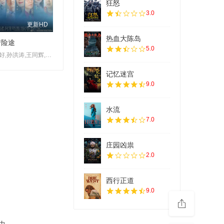
狂怒
3.0
更新HD
热血大陈岛
梦险途
5.0
陈奕好,孙洪涛,王同辉,王静,罗旖凡,谢昀杉,张云馨
记忆迷宫
9.0
水流
7.0
庄园凶祟
2.0
西行正道
9.0