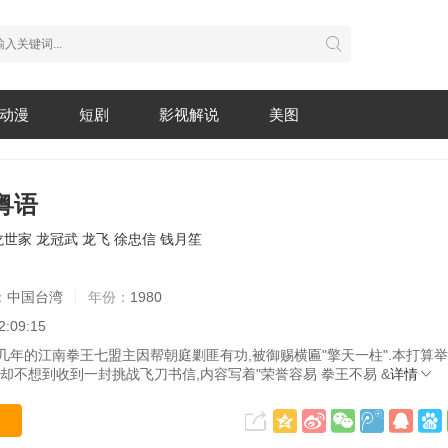
动漫
短剧
影视解说
美图
粤语
龙世家
龙冠武
龙飞
徐忠信
钱月笙
：
中国台湾
年份：
1980
2:09:15
几年的江南拳王七盟主因帮朝庭剿匪有功,被御赐横匾"擎天一柱".本打算
,却不想到收到一封挑战飞刀书信,内容写着"荣誉容易 拳王不易 &
详情