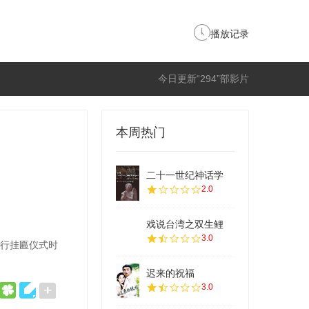
播放记录
今日更新“294”部影片
本周热门
二十一世纪神话学
2.0
戏说台湾之双生鲤
3.0
举行挂匾仪式时
迟来的祝福
3.0