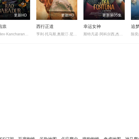
更新HD
更新HD
更新第05集
凶祟
西行正道
幸运女神
追
Satyadev·Kancharana,Deepa·Thomas,Anand·Bharathi
亨利·托马斯,奥斯汀·尼可斯,阿德琳妮·帕里奇,奥黛塔·安纳布尔,席亚拉·博拉沃,马特·劳里亚
斯特凡诺·阿科尔西,杰丝敏·特丽卡,爱德华多·莱奥,芭芭拉·阿尔贝蒂,菲利波·尼格鲁,洛雷达纳·卡纳塔