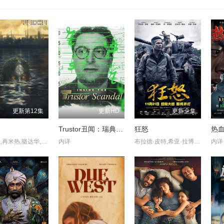
更新第12集
更新HD
更新全集
Trustor丑闻：瑞典金融案内幕
狂怒
热
樊少皇,再米热,骆达华,李若希,田浩宁,唐鑫
内详
布拉德·皮特,希亚·拉博夫,罗根·勒曼,迈克尔·佩纳,乔·博恩瑟,吉姆·帕拉克,布拉德·威廉姆·亨克,凯文·万斯,泽维尔·塞缪尔,詹森·艾萨克,安娜玛丽亚·玛琳卡,艾丽西娅·冯·里特贝格,斯科特·伊斯特伍德
内详