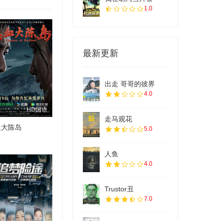
1.0
最新更新
出走 哥哥的彼界
4.0
HD国语
走马观花
血大陈岛
5.0
人鱼
4.0
Trustor丑
7.0