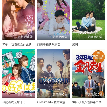
更新第05集
更新第05集
更新第04集
35岁，现在恋爱什么的也太不现实了
想要幸福的政宗君
尾调
更新第04集
更新第05集
更新第25集
你的喜欢无与伦比
Crossroad～救命救急的约定～
3年B班金八老师第二季