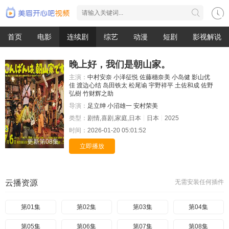
首页
电影
连续剧
综艺
动漫
短剧
影视解说
晚上好，我们是朝山家。
主演：
中村安奈
小泽征悦
佐藤穗奈美
小岛健
影山优
佳
渡边心结
岛田铁太
松尾谕
宇野祥平
土佐和成
佐野
弘樹
竹财辉之助
导演：
足立绅
小沼雄一
安村荣美
类型：
剧情,喜剧,家庭,日本
日本
2025
时间：
2026-01-20 05:01:52
更新第08集
立即播放
云播资源
无需安装任何插件
第01集
第02集
第03集
第04集
第05集
第06集
第07集
第08集