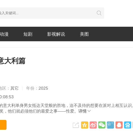
动漫
短剧
影视解说
美图
意大利篇
地区：
其它
年份：
2025
0:08:53
的意大利单身男女抵达天堂般的胜地，迫不及待的想要在派对上相互认识
大奖，他们就必须他们的最爱之事——性爱。
详情