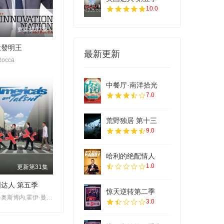
10.0
更新第07集
意發明王
最新更新
Rocca
中餐厅·南洋拾光
7.0
荒野独居 第十三
9.0
哈利的绝配情人
1.0
更新第31集
达人 第五季
惊天逆转第二季
珊农·奥斯博内,霍伊·曼德尔,皮尔斯·摩根
3.0