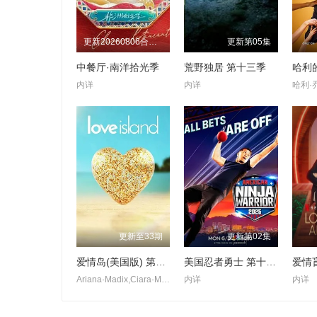
更新20260806合伙人手记第8期
更新第05集
中餐厅·南洋拾光季
荒野独居 第十三季
哈利
内详
内详
更新至33期
更新第02集
爱情岛(美国版) 第八季
美国忍者勇士 第十八季
Ariana·Madix,Ciara·Miller,Tefi·Pessoa
内详
内详