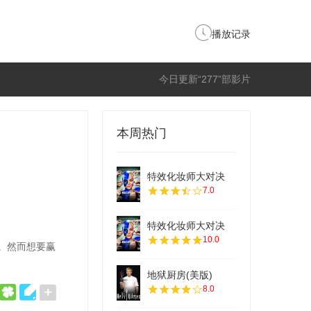
播放记录
今日更新“277”部影片
本周热门
特效化妆师大对决
7.0
特效化妆师大对决
10.0
。然而想要赢
地狱厨房(美版)
8.0