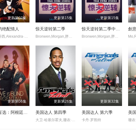
更新第07集
更新第15集
更新第15集
的绝配情人
惊天逆转第二季
惊天逆转第二季中配版
創
哈利·乔西,Alexandra·Cooper
Bronwen,Morgan,胖雪人
Bronwen,Morgan,胖雪人
Mo,
更新第06集
更新第26集
更新第32集
爱情盲选：阿根廷篇第二季
美国达人 第四季
美国达人 第六季
美国
大卫·哈塞尔霍夫,珊农·奥斯博内,皮尔斯·摩根
卡丹·罗凯特