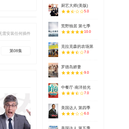
厨艺大师(美版)
5.0
荒野独居 第七季
10.0
无需安装任何插件
克拉克森的农场第
第08集
7.0
罗德岛娇妻
9.0
中餐厅·南洋拾光
7.0
美国达人 第四季
6.0
美国达人 第五季