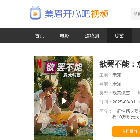
首页
电影
连续剧
综艺
欲罢不能：
主演：
未知
导演：
未知
类型：
欧美综艺
时间：
2025-08-01 1
简介：
一群性感火辣
得10万欧元
立即播放