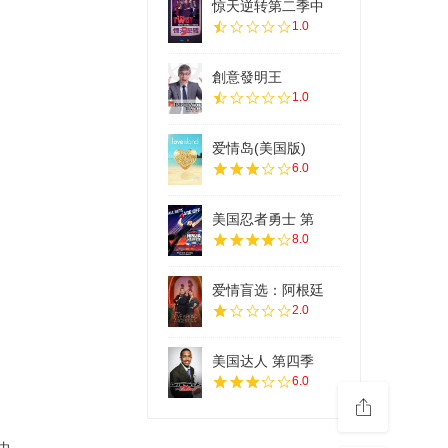
惊天逆转第二季中
1.0
創意發明王
1.0
爱情岛(美国版)
6.0
美国忍者勇士 第
8.0
爱情盲选：阿根廷
2.0
美国达人 第四季
6.0