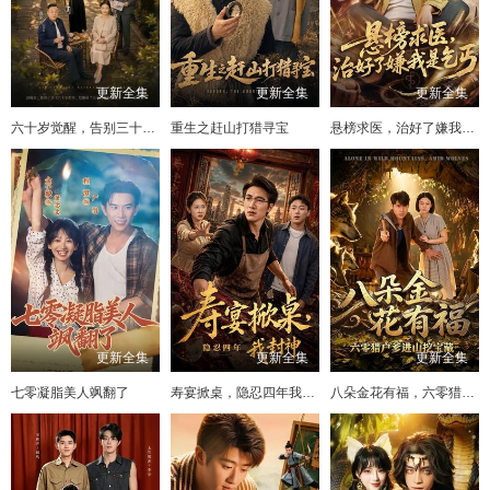
更新全集
更新全集
更新全集
六十岁觉醒，告别三十九载烂婚姻
重生之赶山打猎寻宝
悬榜求医，治好了嫌我是乞丐
更新全集
更新全集
更新全集
七零凝脂美人飒翻了
寿宴掀桌，隐忍四年我封神
八朵金花有福，六零猎户爹进山挖宝藏