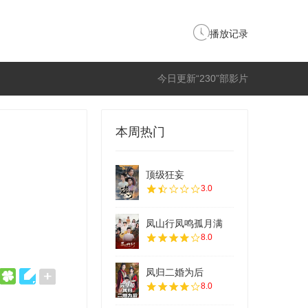
播放记录
今日更新“230”部影片
本周热门
顶级狂妄
3.0
凤山行凤鸣孤月满
8.0
凤归二婚为后
8.0