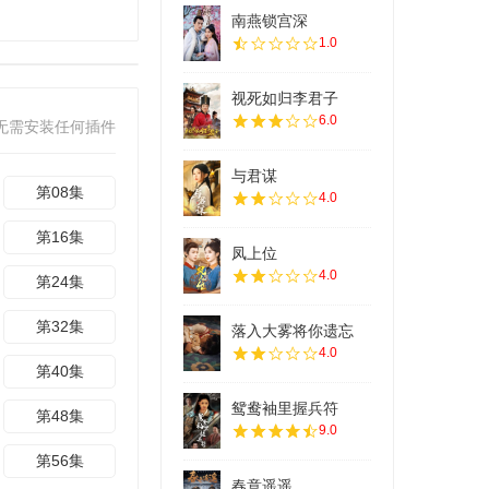
南燕锁宫深
1.0
视死如归李君子
6.0
无需安装任何插件
与君谋
第08集
4.0
第16集
凤上位
4.0
第24集
第32集
落入大雾将你遗忘
4.0
第40集
鸳鸯袖里握兵符
第48集
9.0
第56集
春意遥遥