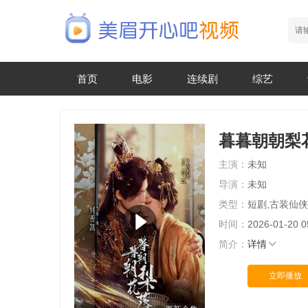
首页
电影
连续剧
综艺
暮暮朝朝梨
主演：
未知
导演：
未知
类型：
短剧,古装仙侠
时间：
2026-01-20 0
简介：
详情
立即播放