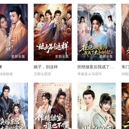
更新全集
更新全集
更新全集
渊
娘子，别这样
拒绝做妾后我成了太子侧妃
朱
&徐轸轸
王昭＆恩璟
李俊辰＆马珺珂
何聪