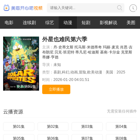
电影
连续剧
综艺
动漫
短剧
影视解说
美图
外星也难民第六季
主演：
丹·史蒂文斯
托马斯·米德蒂奇
玛丽·麦克
肖恩·吉
布朗尼
贝克·班尼特
蒂凡尼·哈迪斯
基南·卡尔金
克里斯
蒂娜·亨德
导演：
未知
类型：
喜剧,科幻,动画,冒险,欧美动漫
美国
2025
时间：
2026-01-20 04:01:51
更新第01集
立即播放
云播资源
无需安装任何插件
第01集
第02集
第03集
第04集
第05集
第06集
第07集
第08集