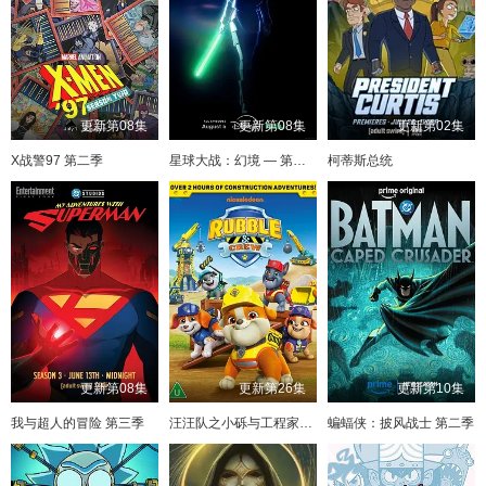
更新第08集
更新第08集
更新第02集
X战警97 第二季
星球大战：幻境 — 第九个绝地武士
柯蒂斯总统
更新第08集
更新第26集
更新第10集
我与超人的冒险 第三季
汪汪队之小砾与工程家族 第三季
蝙蝠侠：披风战士 第二季