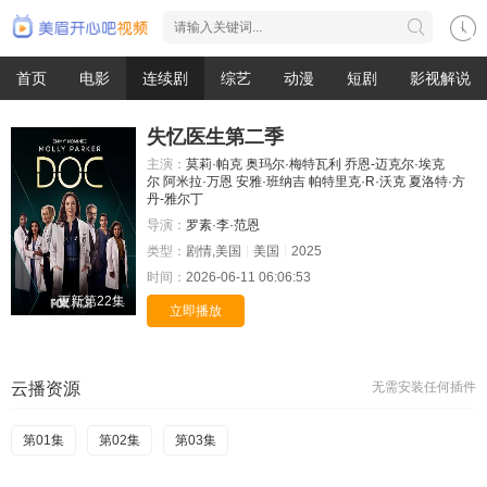
首页
电影
连续剧
综艺
动漫
短剧
影视解说
失忆医生第二季
主演：
莫莉·帕克
奥玛尔·梅特瓦利
乔恩-迈克尔·埃克
尔
阿米拉·万恩
安雅·班纳吉
帕特里克·R·沃克
夏洛特·方
丹-雅尔丁
导演：
罗素·李·范恩
类型：
剧情,美国
美国
2025
时间：
2026-06-11 06:06:53
更新第22集
立即播放
云播资源
无需安装任何插件
第01集
第02集
第03集