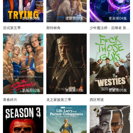
更新第05集
更新第08集
更新第04集
尝试第五季
斯特林角
少年魔法师：后继者 第三季
更新至02集
更新第07集
更新第05集
青春碎片
龙之家族第三季
西区帮派