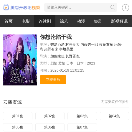
首页
电影
连续剧
综艺
动漫
短剧
影视解说
你想沦陷于我
主演：
鹤岛乃爱
村井良大
内藤秀一郎
佐藤友祐
玛茜·
彩
染野有来
宇垣美里
导演：
加藤绫佳
长野晋也
类型：
剧情,爱情,日本
日本
2023
时间：
2026-01-19 11:01:25
立即播放
全7集
云播资源
无需安装任何插件
第01集
第02集
第03集
第04集
第05集
第06集
第07集