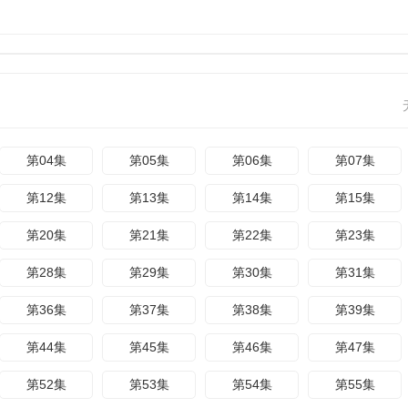
第04集
第05集
第06集
第07集
第12集
第13集
第14集
第15集
第20集
第21集
第22集
第23集
第28集
第29集
第30集
第31集
第36集
第37集
第38集
第39集
第44集
第45集
第46集
第47集
第52集
第53集
第54集
第55集