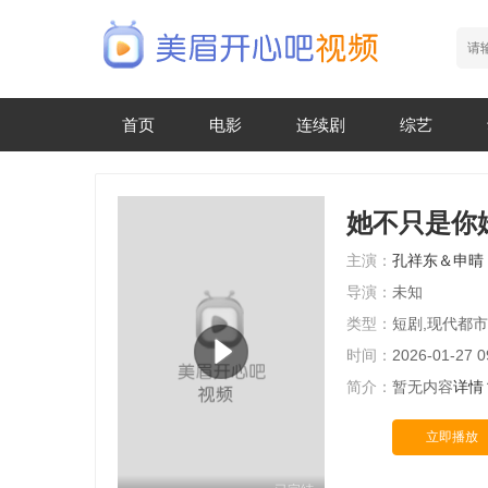
首页
电影
连续剧
综艺
她不只是你
主演：
孔祥东＆申晴
导演：
未知
类型：
短剧,现代都市
时间：
2026-01-27 0
简介：
暂无内容
详情
立即播放