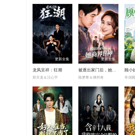
更新全集
更新全集
龙凤呈祥：狂潮
被逐出家门后，她商界封神
顾小
郑天龙＆汪心宇
陈梦希＆傅邦奇
辛润