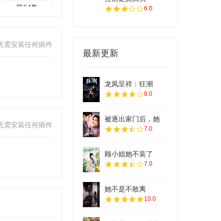
第64集
6.0
第72集
无需安装任何插件
第80集
最新更新
第88集
龙凤呈祥：狂潮
第96集
8.0
被逐出家门后，她
无需安装任何插件
7.0
顾小姐她不装了
7.0
她不是不敢离
10.0