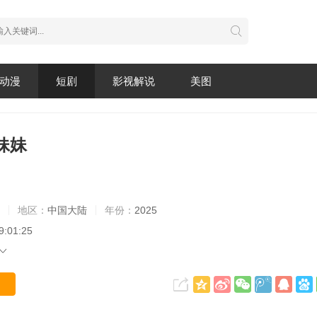
动漫
短剧
影视解说
美图
妹妹
地区：
中国大陆
年份：
2025
9:01:25