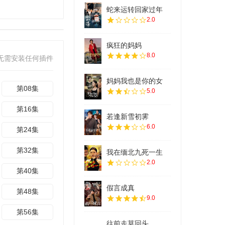
蛇来运转回家过年
2.0
疯狂的妈妈
8.0
无需安装任何插件
妈妈我也是你的女
第08集
5.0
第16集
若逢新雪初霁
6.0
第24集
第32集
我在缅北九死一生
2.0
第40集
假言成真
第48集
9.0
第56集
往前走莫回头