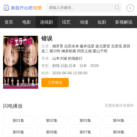
首页
电影
连续剧
综艺
动漫
短剧
影视解说
错误
主演：
畑芽育
志田未来
藤井流星
坂元爱登
北里琉
原田
龙二
菊川怜
榊原郁惠
冈田义德
栗山千明
导演：
山本大辅
的场政行
类型：
剧情,日剧,日本
日本
2026
时间：
2026-06-06 12:06:00
立即播放
更新第08集
闪电播放
无需安装任何插件
第01集
第02集
第03集
第04集
第05集
第06集
第07集
第08集