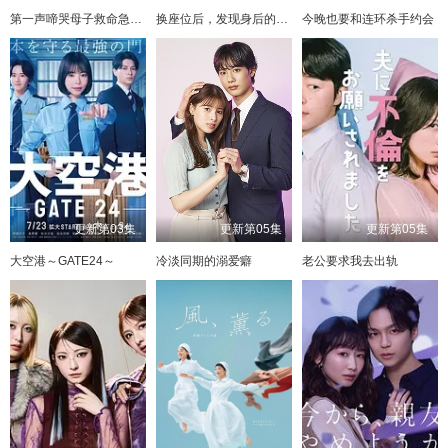
第一声啼哭母子救命急救班
换座位后，发现身后的男生好像喜欢我
今晚也要和连环杀手约会
更新第03集
更新第05集
更新第05集
大空港～GATE24～
冷淡同期的溺爱癖
老公要求我去出轨