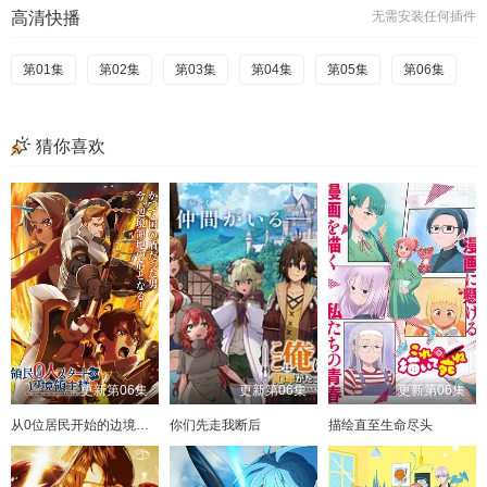
高清快播
无需安装任何插件
第01集
第02集
第03集
第04集
第05集
第06集
猜你喜欢
更新第06集
更新第06集
更新第06集
从0位居民开始的边境领主大人
你们先走我断后
描绘直至生命尽头