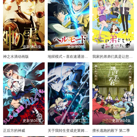
更新第18集
更新第06集
更新第06集
神之水滴动画版
地狱模式～喜欢速通游戏的玩家在废设定异世界无双～第二季
我家的弟弟们真是让您费心了
更新第06集
更新第17集
更新第04集
正后方的神威
关于我转生变成史莱姆这档事第四季
擅长逃跑的殿下 第二季