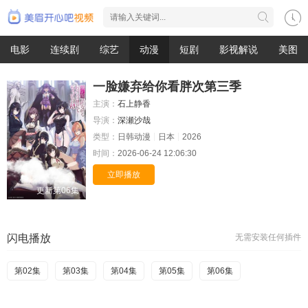
电影
连续剧
综艺
动漫
短剧
影视解说
美图
一脸嫌弃给你看胖次第三季
主演：
石上静香
导演：
深瀬沙哉
类型：
日韩动漫
日本
2026
时间：
2026-06-24 12:06:30
立即播放
更新第06集
闪电播放
无需安装任何插件
第02集
第03集
第04集
第05集
第06集