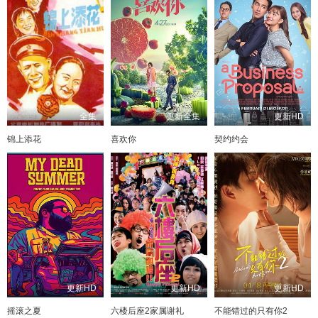
全集
更新全集
更新HD
锦上添花
喜欢你
契约约会
更新HD
更新HD
更新HD
摇滚之夏
六楼后座2家属谢礼
不能错过的只有你2