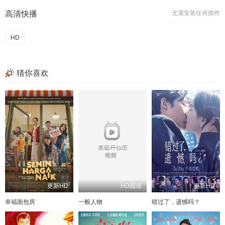
高清快播
无需安装任何插件
HD
猜你喜欢
更新HD
HD国语
更新HD
幸福面包房
一般人物
错过了，遗憾吗？