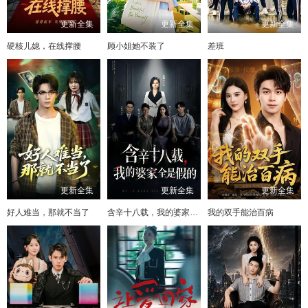
更新全集
更新全集
更新全集
硬核儿媳，在线撑腰
顾小姐她不装了
差班
更新全集
更新全集
更新全集
好人难当，那就不当了
含辛十八载，我的婆家全是假的
我的双手能治百病