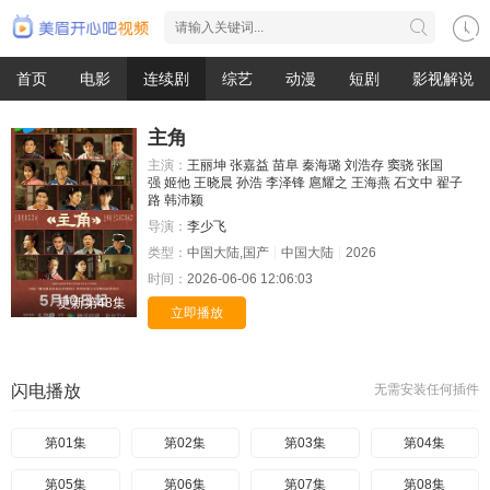
首页
电影
连续剧
综艺
动漫
短剧
影视解说
主角
主演：
王丽坤
张嘉益
苗阜
秦海璐
刘浩存
窦骁
张国
强
姬他
王晓晨
孙浩
李泽锋
扈耀之
王海燕
石文中
翟子
路
韩沛颖
导演：
李少飞
类型：
中国大陆,国产
中国大陆
2026
时间：
2026-06-06 12:06:03
更新第48集
立即播放
闪电播放
无需安装任何插件
第01集
第02集
第03集
第04集
第05集
第06集
第07集
第08集