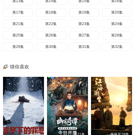
第13集
第14集
第15集
第16集
第17集
第18集
第19集
第20集
第21集
第22集
第23集
第24集
第25集
第26集
第27集
第28集
第29集
第30集
第31集
第32集
第33集
第34集
第35集
第36集
猜你喜欢
第37集
第38集
第39集
第40集
第41集
第42集
第43集
第44集
第45集
第46集
第47集
第48集
全26集
全21集
更新至28集