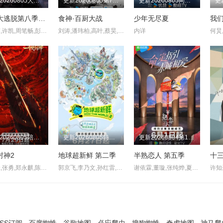
更新20260805大神版第3期：密神团飙戏圆谎二
更新20260805第7期上
更新20260805同学录
密室大逃脱第八季大神版
食神·百厨大战
少年无尽夏
我们
大张伟,许凯,周笔畅,彭昱畅,张真源,陈哲远
刘涛,潘玮柏,高叶,蔡昊,梁经伦,周晓燕
内详
更新20260805陪看第2期
更新20260805特别联动
更新20260804第10期下纯享
封神2
地球超新鲜 第二季
半熟恋人 第五季
十三
谢霆锋,张勇,郑永麒,陈晓卿,李诞,屈雨瑜,杨艳彬,黎子安
郭京飞,李乃文,孙红雷,王玉雯,陈星旭,刘宇宁,林一,龚俊
谢依霖,董璇,张纯烨,夏之光,沈奕斐
许知