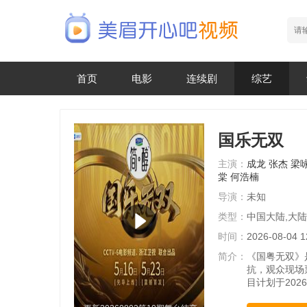
首页
电影
连续剧
综艺
国乐无双
主演：
成龙
张杰
梁
棠
何浩楠
导演：
未知
类型：
中国大陆,大
时间：
2026-08-04 1
简介：
《国粤无双》
抗，观众现场
目计划于202