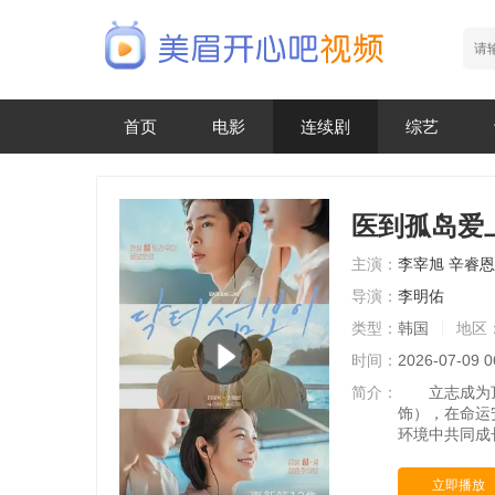
首页
电影
连续剧
综艺
医到孤岛爱
主演：
李宰旭
辛睿恩
导演：
李明佑
类型：
韩国
地区
时间：
2026-07-09 0
简介：
立志成为顶尖
饰），在命运
环境中共同成
立即播放