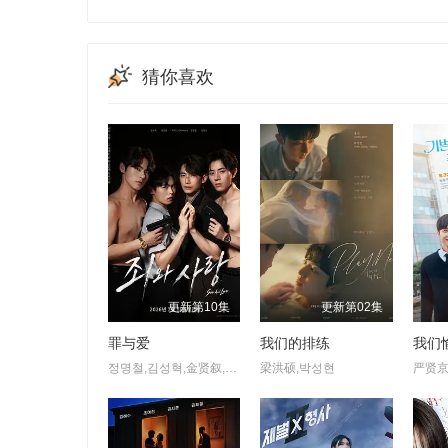
猜你喜欢
更新第10集
更新第02集
罪与爱
我们的排练
我们
정명철,김성혁,金贤叙,정현웅
梁洪硕,박성현