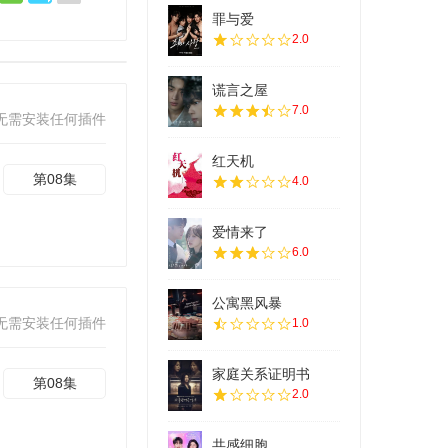
罪与爱
2.0
谎言之屋
7.0
无需安装任何插件
红天机
第08集
4.0
爱情来了
6.0
公寓黑风暴
无需安装任何插件
1.0
家庭关系证明书
第08集
2.0
共感细胞