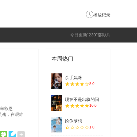
播放记录
今日更新“230”部影片
本周热门
杀手妈咪
8.0
现在不是出轨的问
10.0
辛叡恩
灵魂，在艰难
给你梦想
1.0