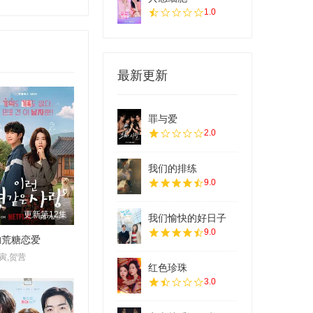
1.0
最新更新
罪与爱
2.0
我们的排练
9.0
更新第12集
我们愉快的好日子
9.0
的荒糖恋爱
寅,贺营
红色珍珠
3.0