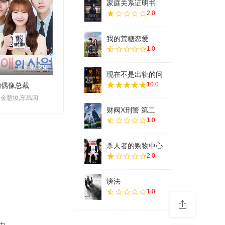
家庭关系证明书
2.0
我的荒糖恋爱
1.0
更新第02集
现在不是出轨的问
10.0
的偶像总裁
,金慧埈,车禹闵
财阀X刑警 第二
1.0
杀人者的购物中心
2.0
谤法
1.0