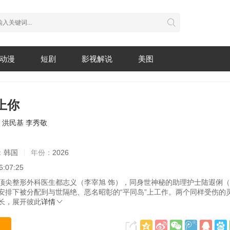
动漫
短剧
影视解说
美图
上你
洪民基
李秀敬
：
韩国
年份：
2026
6:07:25
整形外科医生都志义（李宰旭 饰），同身世神秘的助理护士陆遐俐（
安排下被分配到与世隔绝、恶名昭彰的“平同岛”上工作。两个同样受伤的
长，展开彼此
详情