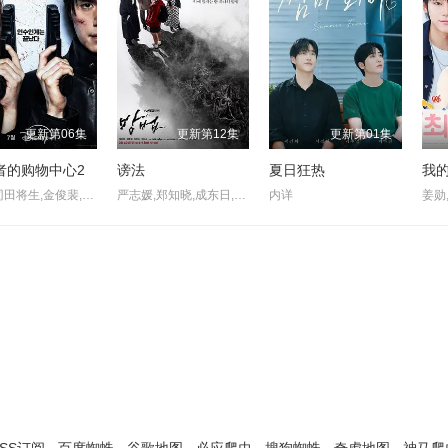
更新第06集
更新第12集
更新第01集
者的购物中心2
谤法
夏日狂热
我
玄理,冈田将生,金俊裴,李栋旭,赵汉善,朴智彬,金旻,徐现宇,金慧埈,郑允荷,金海娜,李泰英
严志媛,郑知晓,成东日,赵敏修,丁文晟,金敏载,崔秉默,金仁权,高圭弼
内详
姜勋