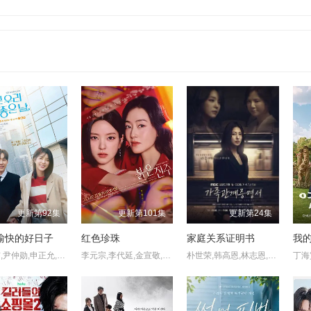
更新第92集
更新第101集
更新第24集
愉快的好日子
红色珍珠
家庭关系证明书
我
严贤京,尹仲勋,申正允,尹多英,金惠玉,鲜于在德,尹多勋,文喜京,李商淑,郑孝彬,李家豪,郑永琡
李元宗,李代延,金宣敬,李甫姫,朴真熙,韩振熙,李应敬,金惠仙,이정용,채빈
朴世荣,韩高恩,林志恩,成伊言,朴率拉,徐道永,全胜彬
丁海