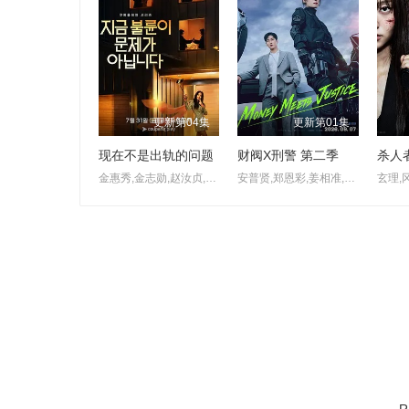
更新第04集
更新第01集
现在不是出轨的问题
财阀X刑警 第二季
杀人
金惠秀,金志勋,赵汝贞,金宰澈
安普贤,郑恩彩,姜相准,金伸比,俞承豪