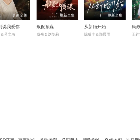
更新全集
更新全集
更新全集
到说我爱你
般配预谋
从新婚开始
子＆蒋文琦
成岳＆刘蔓莉
陈瑞丰＆郑晨雨
王钧