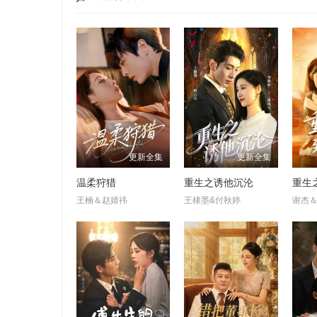
更新全集
更新全集
温柔狩猎
重生之诱他沉沦
重生
王楠＆赵婧祎
王棣墨&付秋婷
谢杰