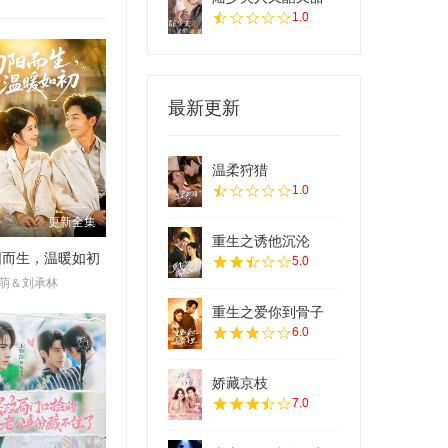
1.0
最新更新
温柔狩猎
1.0
更新全集
重生之诱他沉沦
阳而生，温暖如初
5.0
萌＆刘承林
重生之爱你到骨子
6.0
娇藏京枝
7.0