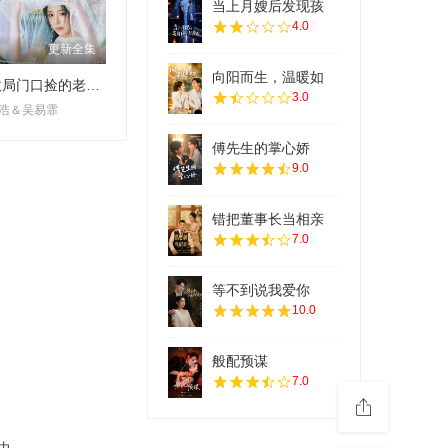
当上月嫂后发现孩
4.0
更新全集
向阳而生，温暖如
民政局门口捡的老公身份藏不住了
3.0
浩＆吴易霏
傅先生的掌心娇
9.0
错把董事长当相亲
7.0
等不到说我爱你
10.0
般配预谋
7.0