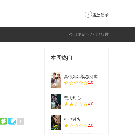
播放记录
今日更新“277”部影片
本周热门
真假妈妈战总别虐
1.0
恋火灼心
4.0
引他过火
2.0