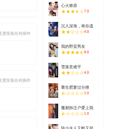
心火燎原
7.0
沉入深海，将你遗
4.0
无需安装任何插件
我的野蛮男友
9.0
雪落意难平
4.0
无需安装任何插件
重生肥妻过分撩
1.0
魔都拆迁户爱上我
1.0
陆少夫人又酷又甜