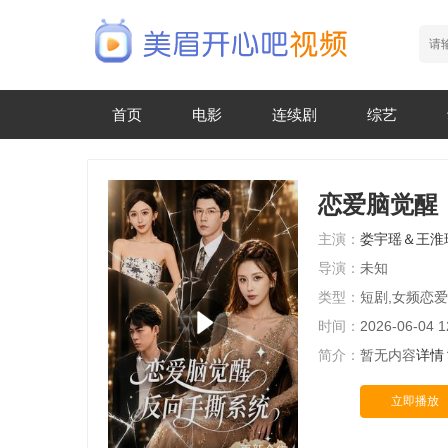
首页
电影
连续剧
综艺
恋爱脑觉醒
主演：
娄宇瑶＆王淮
导演：
未知
类型：
短剧,女频恋爱
时间：
2026-06-04 1
简介：
暂无内容
详情
立即播放