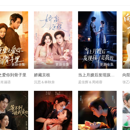
更新全集
更新全集
更新全集
之爱你到骨子里
娇藏京枝
当上月嫂后发现孩子是我的
向
＆肖涵语
沉思＆林秋奈
孟佳辉＆周靖蓉
张乙