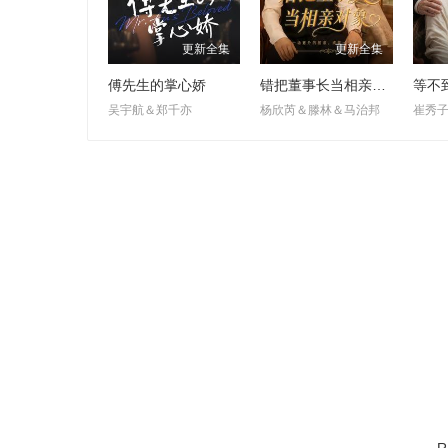
更新全集
更新全集
傅先生的掌心娇
错把董事长当相亲对象
等不
吴宇航＆郑千亦
杨欣芮＆滕林＆马治邦
崔秀