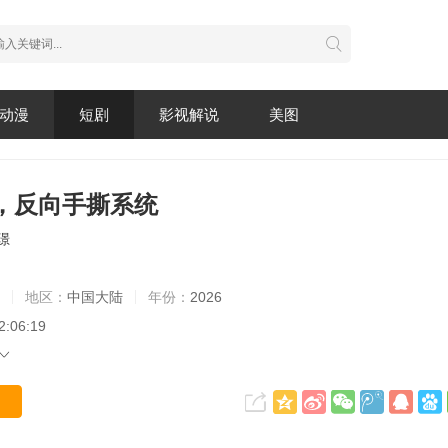
动漫
短剧
影视解说
美图
，反向手撕系统
璟
地区：
中国大陆
年份：
2026
2:06:19