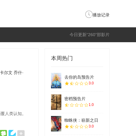
播放记录
今日更新“260”部影片
本周热门
·卡尔文
乔什·
去你的岛预告片
3.0
密档预告片
1.0
颠覆人类认知。
蜘蛛侠：崭新之日
3.0