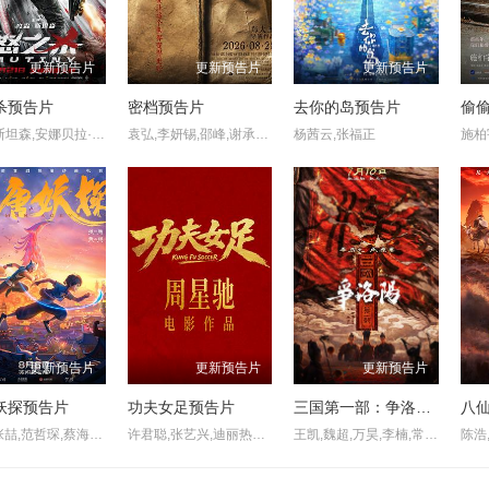
更新预告片
更新预告片
更新预告片
杀预告片
密档预告片
去你的岛预告片
偷
杰森·斯坦森,安娜贝拉·沃丽丝,阿纳斯·费达拉维修斯,艾德里安·莱斯特,罗兰·默勒,钱尼尔·库勒,李·查尔斯,汤姆·克里斯蒂安,杰森·王,史蒂文·布拉德斯,本·卡特赖特,露米·萨顿
袁弘,李妍锡,邵峰,谢承颖,李晓川,黄龄,徐祥,张羽霖
杨茜云,张福正
更新预告片
更新预告片
更新预告片
妖探预告片
功夫女足预告片
三国第一部：争洛阳预告片
八
王凯,张喆,范哲琛,蔡海婷,雷淞然,张呈
许君聪,张艺兴,迪丽热巴,艾米,张小斐,蔡思贝,赵丽娜,张天一
王凯,魏超,万昊,李楠,常文涛,唐明冬,严燕生,陈喆,李诗萌