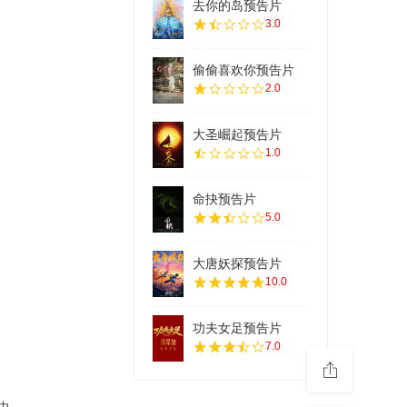
去你的岛预告片
3.0
偷偷喜欢你预告片
2.0
大圣崛起预告片
1.0
命抉预告片
5.0
大唐妖探预告片
10.0
功夫女足预告片
7.0