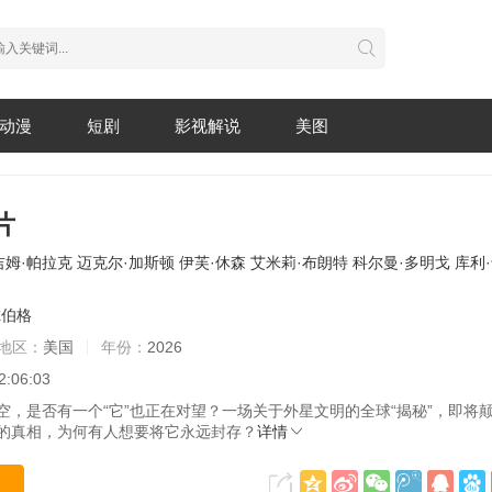
动漫
短剧
影视解说
美图
片
吉姆·帕拉克
迈克尔·加斯顿
伊芙·休森
艾米莉·布朗特
科尔曼·多明戈
库利
尔伯格
地区：
美国
年份：
2026
2:06:03
空，是否有一个“它”也正在对望？一场关于外星文明的全球“揭秘”，即将
的真相，为何有人想要将它永远封存？
详情