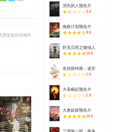
消失的人预告片
3.0
挽救计划预告片
9.0
无需安装任何插件
舒克贝塔之微缩人
10.0
名侦探柯南：迷宫
1.0
大圣崛起预告片
1.0
大唐妖探预告片
10.0
三国第一部：争洛