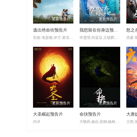
更新预告片
更新预告片
逃出绝命街预告片
我想留在你身边预告片
怒之
安妮·海瑟薇,伊万·麦克格雷格,梅西·斯黛拉,克里斯蒂安·康佛瑞,乔丹·亚历山大·戴维斯,克里斯·科伊,P·J·伯恩,贝瑟妮·安妮·林德,安德里亚·弗兰克尔,德尼特拉·艾斯勒,哈德森·米克,派雷特·邦奇,格雷森·索恩·基尔帕特里克,西姆斯·梅,萨凡纳·蕾妮,道格拉斯·R·韦斯,雨果·西尔弗,约翰·米凯尔,迈克尔-克里斯蒂安·摩尔,斯科特·安德森
毕雯珺,何蓝逗,王砚辉,侯勇,刘巴特尔,胡子轩,王勉,段博文
更新预告片
更新预告片
大圣崛起预告片
命抉预告片
大唐
内详
方晓莉,杨欣,邵桐,杨林,高川,洪波,杨山,庞长江,高子伟,罗雪琼,张裕海,沐岚