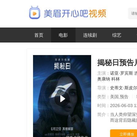
首页
电影
连续剧
综艺
揭秘日预告
主演：
诺亚·罗宾斯
奥康纳
科林
导演：
史蒂文·斯皮
类型：
美国,预告
时间：
2026-06-03 1
简介：
当人类仰望深
而这背后隐藏
立即播放