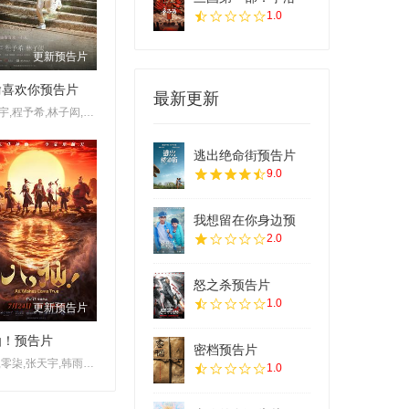
1.0
更新预告片
偷喜欢你预告片
最新更新
施柏宇,程予希,林子闳,赖雅妍,纪卜心,曾少宗,陈如山,黄柏峰,海裕芬,钱薇真,苏达,郑颖,张宸呈,吴函峮
逃出绝命街预告片
9.0
我想留在你身边预
2.0
怒之杀预告片
1.0
更新预告片
仙！预告片
密档预告片
陈浩,零柒,张天宇,韩雨泽,张运气,李绍哲,立冬,果子哥哥,董天弋,喻鹏力,黄豫硕,曹知善,邓先森
1.0