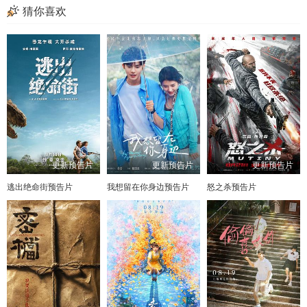
猜你喜欢
更新预告片
更新预告片
更新预告片
逃出绝命街预告片
我想留在你身边预告片
怒之杀预告片