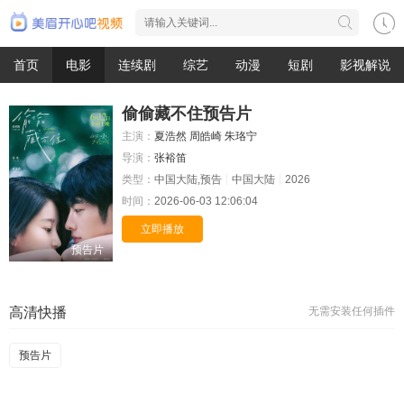
首页
电影
连续剧
综艺
动漫
短剧
影视解说
偷偷藏不住预告片
主演：
夏浩然
周皓崎
朱珞宁
导演：
张裕笛
类型：
中国大陆,预告
中国大陆
2026
时间：
2026-06-03 12:06:04
立即播放
预告片
高清快播
无需安装任何插件
预告片