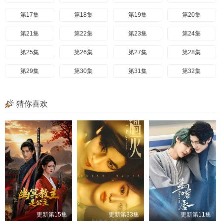
第17集
第18集
第19集
第20集
第21集
第22集
第23集
第24集
第25集
第26集
第27集
第28集
第29集
第30集
第31集
第32集
猜你喜欢
更新第15集
更新第33集
更新第11集