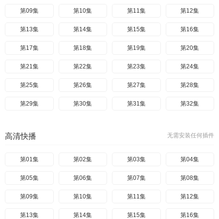
第09集
第10集
第11集
第12集
第13集
第14集
第15集
第16集
第17集
第18集
第19集
第20集
第21集
第22集
第23集
第24集
第25集
第26集
第27集
第28集
第29集
第30集
第31集
第32集
高清快播
无需安装任何插件
第01集
第02集
第03集
第04集
第05集
第06集
第07集
第08集
第09集
第10集
第11集
第12集
第13集
第14集
第15集
第16集