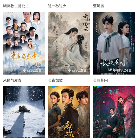
幽冥教主是公主
这一秒过火
蓝嘴唇
更新第11集
更新第18集
更新第24集
米良与麦青
长夜如歌
长歌莫问