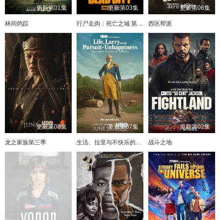
更新第01集
更新第03集
更新第06集
林间鸽踪
行尸走肉：死亡之城 第三季
西区帮派
更新第08集
更新第07集
更新第02集
龙之家族第三季
生活、拉里与不快乐的追求：一部美国史
战斗之地