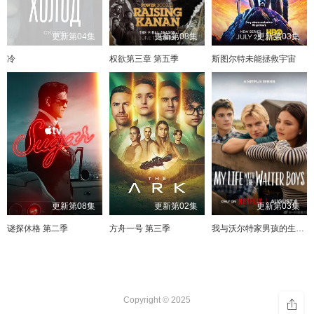
更新第04集
更新第08集
更新第03集
冷
权欲第三章 第五季
斯图尔特未能拯救宇宙
更新第08集
更新第02集
更新第03集
谜探休格 第二季
方舟一号 第三季
我与沃尔特家男孩的生活 第三季
Copyright © 2025