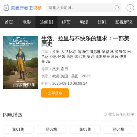
首页
电影
连续剧
综艺
动漫
短剧
影视解说
生活、拉里与不快乐的追求：一部美
国史
主演：
拉里·大卫
比尔·哈德尔
凯瑟琳·哈恩
林-曼努尔·米
兰达
乔恩·哈姆
西恩·海耶斯
安娜·奥斯奥拉
苏茜·伊斯
曼
Ja
导演：
杰夫·谢弗
类型：
欧美,美国
美国
2026
时间：
2026-08-10 06:08:24
更新第07集
立即播放
闪电播放
无需安装任何插件
第01集
第02集
第03集
第04集