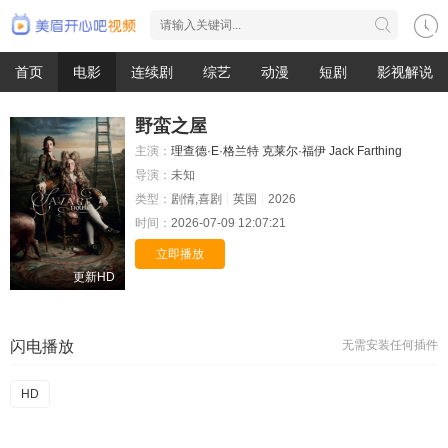
首页
电影
连续剧
综艺
动漫
短剧
影视解说
野蛮之屋
主演：
理查德·E·格兰特
克莱尔·福伊
Jack
Farthing
导演：
未知
类型：
剧情,喜剧
英国
2026
时间：
2026-07-09 12:07:21
立即播放
更新HD
闪电播放
无需安装任何插件
HD