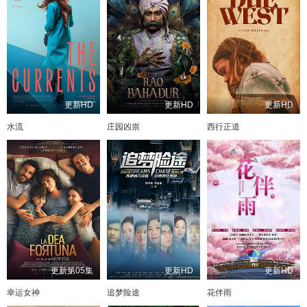
更新HD
更新HD
更新HD
水流
庄园凶祟
西行正道
更新第05集
更新HD
更新HD
幸运女神
追梦险途
花伴雨