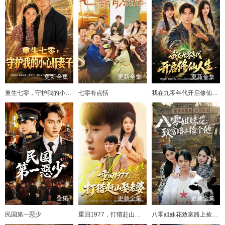
更新全集
更新全集
更新全集
重生七零，守护我的小心肝妻子
七零有点恬
我在九零年代开启修仙人生
全集
更新全集
更新全集
民国第一惡少
重回1977，打猎赶山娶老婆
八零姐妹花致富路上捡个他