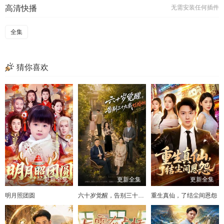
高清快播
无需安装任何插件
全集
猜你喜欢
更新全集
更新全集
更新全集
明月照团圆
六十岁觉醒，告别三十九载烂婚姻
重生真仙，了结尘间恩怨