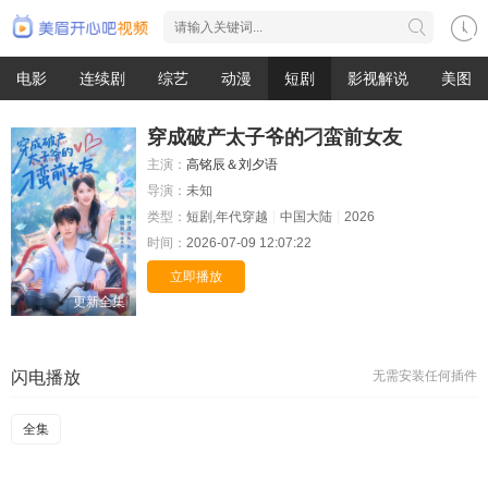
电影
连续剧
综艺
动漫
短剧
影视解说
美图
穿成破产太子爷的刁蛮前女友
主演：
高铭辰＆刘夕语
导演：
未知
类型：
短剧,年代穿越
中国大陆
2026
时间：
2026-07-09 12:07:22
立即播放
更新全集
闪电播放
无需安装任何插件
全集