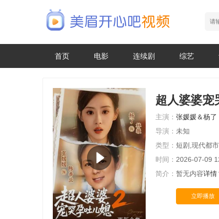
首页
电影
连续剧
综艺
超人婆婆宠
主演：
张媛媛＆杨了
导演：
未知
类型：
短剧,现代都市
时间：
2026-07-09 1
简介：
暂无内容
详情
立即播放