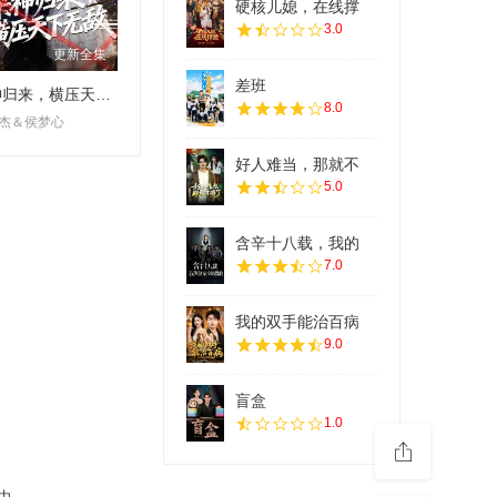
硬核儿媳，在线撑
3.0
更新全集
差班
杀神归来，横压天下无敌
8.0
杰＆侯梦心
好人难当，那就不
5.0
含辛十八载，我的
7.0
我的双手能治百病
9.0
盲盒
1.0