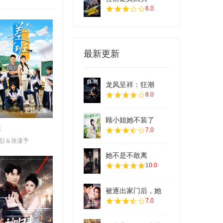
6.0
最新更新
龙凤呈祥：狂潮
8.0
更新全集
顾小姐她不装了
班
7.0
彭＆张潇予
她不是不敢离
10.0
被逐出家门后，她
7.0