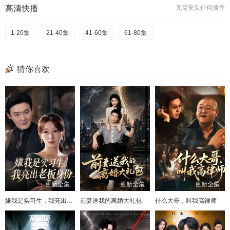
高清快播
无需安装任何插件
1-20集
21-40集
41-60集
61-80集
猜你喜欢
更新全集
更新全集
更新全集
嫌我是实习生，我亮出老板身份
前妻送我的离婚大礼包
什么大哥，叫我高律师