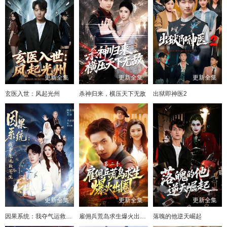
更新全集
更新全集
更新全集
玄医入世：风起光州
杀神归来，横压天下无敌
出狱即神医2
更新全集
更新全集
更新全集
因果系统：我夺气运救苍生
雇佣兵荒岛求生爆火出圈第二季
落魄的他逆天崛起