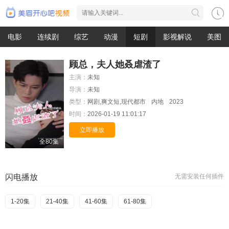
电影
连续剧
综艺
动漫
短剧
影视解说
美图
顾总，夫人她叒虐渣了
主演：
未知
导演：
未知
类型：
网剧,爽文短,现代都市
内地
2023
时间：
2026-01-19 11:01:17
立即播放
全80集
闪电播放
无需安装任何插件
1-20集
21-40集
41-60集
61-80集