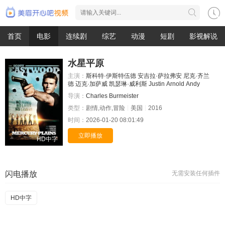
首页
电影
连续剧
综艺
动漫
短剧
影视解说
水星平原
主演：
斯科特·伊斯特伍德
安吉拉·萨拉弗安
尼克·齐兰
德
迈克·加萨威
凯瑟琳·威利斯
Justin
Arnold
Andy
导演：
Charles
Burmeister
类型：
剧情,动作,冒险
美国
2016
时间：
2026-01-20 08:01:49
立即播放
HD中字
闪电播放
无需安装任何插件
HD中字