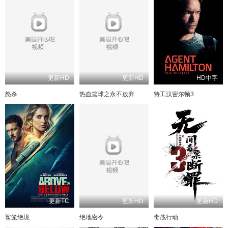
更新HD
更新HD
HD中字
怒杀
热血篮球之永不放弃
特工汉密尔顿3
更新TC
更新HD
更新HD
鲨笼绝境
绝地密令
毒战行动