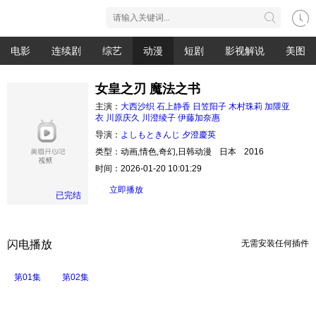
电影
连续剧
综艺
动漫
短剧
影视解说
美图
女皇之刃 魔法之书
主演：
大西沙织
石上静香
日笠阳子
木村珠莉
加隈亚
衣
川原庆久
川澄绫子
伊藤加奈惠
导演：
よしもときんじ
夕澄慶英
类型：
动画,情色,奇幻,日韩动漫
日本
2016
时间：
2026-01-20 10:01:29
立即播放
已完结
闪电播放
无需安装任何插件
第01集
第02集