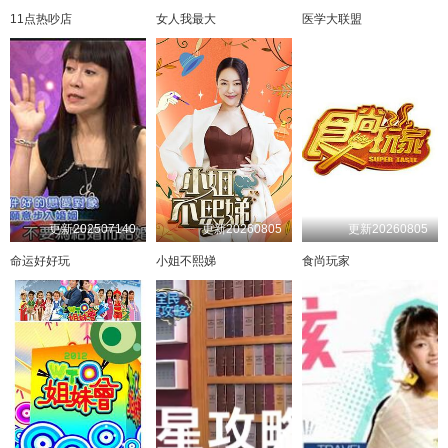
20250727
20250803
20250810
20250817
11点热吵店
女人我最大
医学大联盟
20250831
20250907
20250914
20250921
20250928
20251005
20251012
20251019
20251026
20251102
20251109
20251116
20251123
20251130
20251207
20251221
20251228
20260118
20260125
20260201
20260208
20260215
20260308
20260315
更新202507140
更新20260805
更新20260805
命运好好玩
小姐不熙娣
食尚玩家
20260322
20260329
20260405
20260419
20260426
20260503
20260510
20260517
20260524
20260531
20260607
20260614
20260621
20260628
20260712
20260719