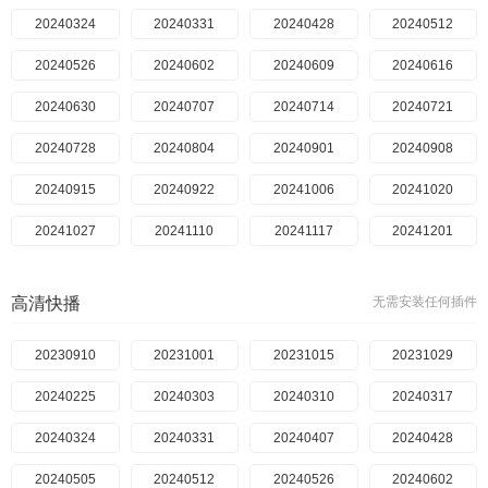
20240324
20240331
20240428
20240512
20240526
20240602
20240609
20240616
20240630
20240707
20240714
20240721
20240728
20240804
20240901
20240908
20240915
20240922
20241006
20241020
20241027
20241110
20241117
20241201
20241208
20241215
20241222
20241229
高清快播
无需安装任何插件
20250112
20250126
20250202
20250209
20250216
20230910
20250223
20231001
20250302
20231015
20250309
20231029
20250316
20240225
20250323
20240303
20250406
20240310
20250420
20240317
20250504
20240324
20240331
20250511
20250518
20240407
20250608
20240428
20250615
20240505
20250629
20240512
20250713
20240526
20250720
20240602