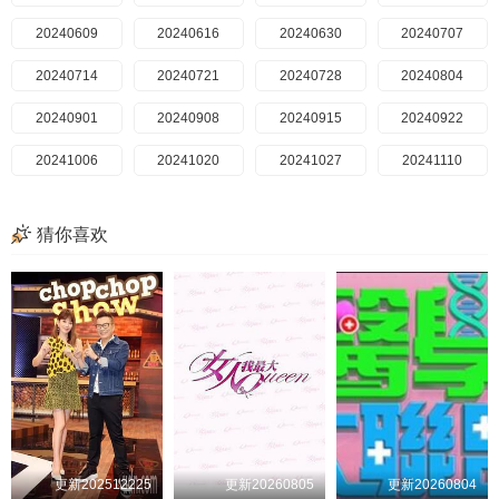
20250727
20240609
20250810
20240616
20250817
20240630
20250831
20240707
20250914
20240714
20250921
20240721
20250928
20240728
20251005
20240804
20251012
20240901
20251019
20240908
20251026
20240915
20240922
20251102
20241006
20251109
20241020
20251123
20241027
20251130
20251207
20241110
20251221
20241117
20241201
20260118
20260125
20241208
20260201
20241215
猜你喜欢
20260208
20241222
20260215
20241229
20260308
20250105
20260315
20250112
20260322
20250126
20260329
20250202
20260405
20250209
20260412
20250216
20260419
20250223
20260426
20250302
20260503
20250309
20260510
20250316
20260517
20250323
20260524
20250406
20260531
20250420
20260607
20250504
20260614
20250511
20260621
20250518
20260628
20250601
20260712
20250608
20260719
20250615
20250629
20250713
20250720
更新202512225
更新20260805
更新20260804