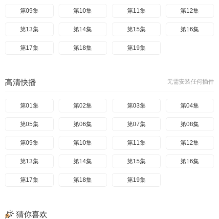
第09集
第10集
第11集
第12集
第13集
第14集
第15集
第16集
第17集
第18集
第19集
高清快播
无需安装任何插件
第01集
第02集
第03集
第04集
第05集
第06集
第07集
第08集
第09集
第10集
第11集
第12集
第13集
第14集
第15集
第16集
第17集
第18集
第19集
猜你喜欢