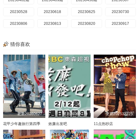
20230402期
20240623
20240811
20230409期
20240630
20240818
20230430期
20240707
20240825
20240714
20240901
20230507
20240721
20240908
20230528
20240728
20240922
20230618
20240804
20240929
20230625
20240810
20241006
20230730
20241013
20230806
20240811
20240818
20230813
20241110
20240825
20230820
20241117
20240908
20230917
20241124
20240915
20241201
20230924
20240922
20241215
20231001
20240929
20241222
20231008
20241006
20250105
20231015
猜你喜欢
20241013
20231022
20250112
20241021
20250119
20231119
20241027
20250202
20240225
20250302
20240303
20241103
20250309
20240310
20241110
20250316
20240317
2021117
20250323
20240324
20241124
20241201
20250420
20240331
20241208
20250427
20240407
20241215
20250504
20240414
20241222
20250525
20240421
20241229
20250601
20240428
20250105
20250608
20240505
20250615
20240512
20250112
20250622
20240519
20250119
20250126
20250713
20240526
20250202
20250720
20240602
20250209
20250817
20240609
20250216
20250824
20240616
20250223
20250831
20240623
20250302
20250907
20240630
20250309
20250914
20240707
20250316
20250921
20240721
20250324
20250928
20240728
更新20260627
更新20260719
更新202512225
20250330
20251005
20240804
20250406
20251012
20240811
20250413
20251019
20240818
20250420
20240825
20251102
花甲少年趣旅行第四季
效廉出发吧
11点热吵店
20250427
20240901
20251116
20250503
20240908
20251123
20240922
20250511
20251130
20250518
20251207
20240929