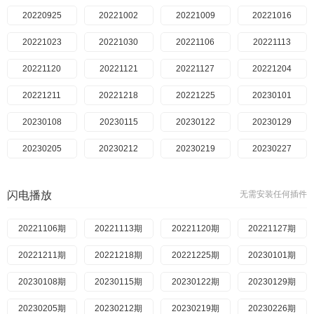
20220925
20221002
20221009
20221016
20221023
20221030
20221106
20221113
20221120
20221121
20221127
20221204
20221211
20221218
20221225
20230101
20230108
20230115
20230122
20230129
20230205
20230212
20230219
20230227
20230305
20230312
20230319
20230326
闪电播放
无需安装任何插件
20230402
20230409
20230416
20230423
20221106期
20230430
20221113期
20230506
20221120期
20230514
20221127期
20230521
20221211期
20230528
20221218期
20230604
20221225期
20230612
20230101期
20230618
20230108期
20230625
20230115期
20230703
20230122期
20230709
20230129期
20230716
20230205期
20230723
20230212期
20230730
20230219期
20230806
20230226期
20230813