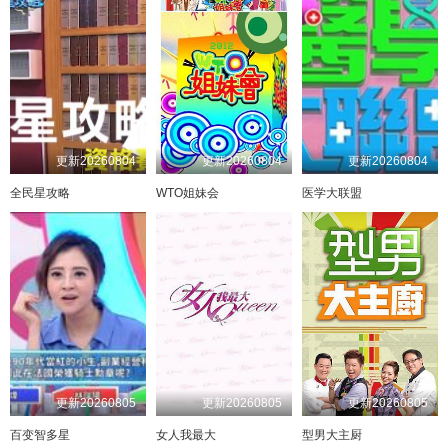
20250525
20251214
20241006
20250601
20251228
20241013
20250608
20260104
20241110
20250615
20260201
20241117
20250622
20260215
20241124
20250629
20260222
20241201
20250706
20260301
20241215
20250713
20260308
20241222
20250720
20260315
20250105
20250727
20260322
20250112
20250803
20260329
20250119
20250809
20260405
20250126
20250817
20260412
20250202
20250824
20260419
20250302
20250831
20260426
20250309
20250907
20260503
20250316
20250914
20260510
20250323
20250921
20260517
20250406
20250928
20260524
20250420
20251005
20260531
20250427
更新20260804
更新20260804
更新20260804
全民星攻略
WTO姐妹会
医学大联盟
20251012
20260607
20250504
20251019
20260614
20250525
20251026
20260621
20250601
20260628
20250608
20251102
20260705
20250615
20251109
20260712
20250622
20251116
20260719
20250713
20251123
20260726
20250720
20251130
20251207
20260802
20250817
20251214
20250824
20251221
20250831
20251228
20250907
20260104
20250914
20250921
20260111
20250928
20260118
20260125
20251005
20251012
20251019
20251102
20251116
20251123
20251130
20251207
20251214
更新20260805
更新20260805
更新20260805
20251221
20251228
20260104
20260201
百变智多星
女人我最大
型男大主厨