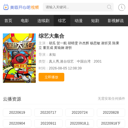
首页
电影
连续剧
综艺
动漫
短剧
影视解说
综艺大集合
主演：
胡瓜
贺一航
胡晴雯
许杰辉
杨思敏
谢炘昊
陈秉
立
董至成
黄瑜娴
谢忻
导演：
未知
类型：
真人秀,港台综艺
中国台湾
2001
时间：
2026-08-05 12:08:39
立即播放
更新20260802
云播资源
无需安装任何插件
20220619
20220717
20220724
20220828
20220904
20220911
20220918上
20220918下