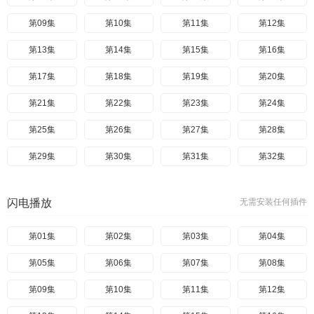
第09集
第10集
第11集
第12集
第13集
第14集
第15集
第16集
第17集
第18集
第19集
第20集
第21集
第22集
第23集
第24集
第25集
第26集
第27集
第28集
第29集
第30集
第31集
第32集
第33集
第34集
第35集
第36集
闪电播放
无需安装任何插件
第37集
第38集
第39集
第40集
第41集
第01集
第42集
第02集
第43集
第03集
第44集
第04集
第45集
第05集
第46集
第06集
第47集
第07集
第48集
第08集
第09集
第10集
第11集
第12集