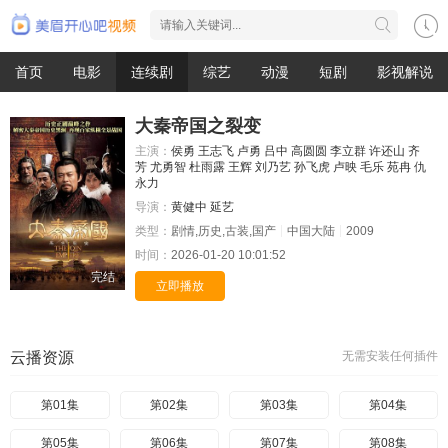
首页
电影
连续剧
综艺
动漫
短剧
影视解说
大秦帝国之裂变
主演：
侯勇
王志飞
卢勇
吕中
高圆圆
李立群
许还山
齐
芳
尤勇智
杜雨露
王辉
刘乃艺
孙飞虎
卢映
毛乐
苑冉
仇
永力
导演：
黄健中
延艺
类型：
剧情,历史,古装,国产
中国大陆
2009
时间：
2026-01-20 10:01:52
完结
立即播放
云播资源
无需安装任何插件
第01集
第02集
第03集
第04集
第05集
第06集
第07集
第08集