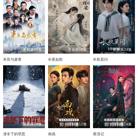
更新第11集
更新第18集
更新第24集
米良与麦青
长夜如歌
长歌莫问
更新第16集
更新第12集
更新第14集
凛冬下的罪恶
南戏
夜语记