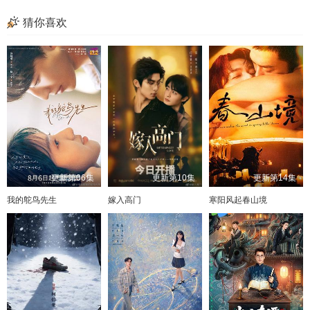
猜你喜欢
更新第06集
更新第10集
更新第14集
我的鸵鸟先生
嫁入高门
寒阳风起春山境