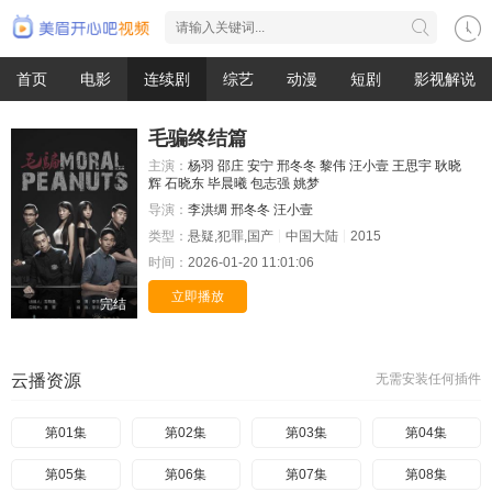
首页
电影
连续剧
综艺
动漫
短剧
影视解说
毛骗终结篇
主演：
杨羽
邵庄
安宁
邢冬冬
黎伟
汪小壹
王思宇
耿晓
辉
石晓东
毕晨曦
包志强
姚梦
导演：
李洪绸
邢冬冬
汪小壹
类型：
悬疑,犯罪,国产
中国大陆
2015
时间：
2026-01-20 11:01:06
立即播放
完结
云播资源
无需安装任何插件
第01集
第02集
第03集
第04集
第05集
第06集
第07集
第08集