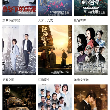
更新第26集
更新第18集
更新第21集
凛冬下的罪恶
天才，女友
幽宅奇谭
更新第28集
更新第28集
更新第30集
第五立面
江海潮生
地道女英雄