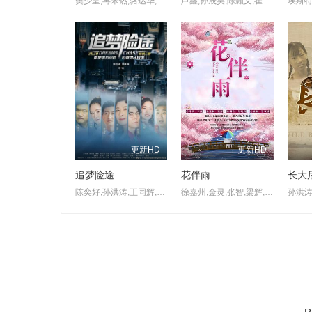
樊少皇,再米热,骆达华,李若希,田浩宁,唐鑫
芦鑫,孙晟昊,陈颢文,崔永炫,祝昕愿,周蓉倩
更新HD
更新HD
追梦险途
花伴雨
长大
陈奕好,孙洪涛,王同辉,王静,罗旖凡,谢昀杉,张云馨
徐嘉州,金灵,张智,梁辉,方恩佐,陈柏润
孙洪