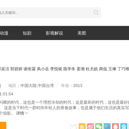
动漫
短剧
影视解说
美图
郭采洁
郭碧婷
谢依霖
凤小岳
李悦铭
陈学冬
姜潮
杜天皓
商侃
王琳
丁巧
情
地区：
中国大陆,中国台湾
年份：
2013
1:01:54
闪耀的时代，这也是一个理想冷却的时代；这是最坏的时代，这也是最好
。 这是当下时代一群时尚年轻人的青春故事，也是属于他们生活的真实
个缩影。
详情