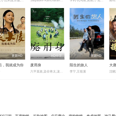
埃斯特万·比利亚尔迪,伊莎贝尔·艾梅·冈萨蕾斯-索拉,萨拉·贝西奥,雅兹明·卡巴洛,艾玛·法约·杜阿尔特,埃内斯蒂娜·加蒂,克劳迪娅·桑切丝
Satyadev·Kancharana,Deepa·Thomas,Anand·Bharathi
亨利·托马斯,奥斯汀·尼可斯,阿德琳妮·帕里奇,奥黛塔·安纳布尔,席亚拉·博拉沃,马特·劳里亚
更新HD
HD中字
更新HD
后，我就成为你
废用身
陌生的旅人
大
涛
六平直政,染谷将太,泷内公美,北村有起哉,吉冈睦雄,中村映里子,广末哲万,中井友望
李宁,王筱溪