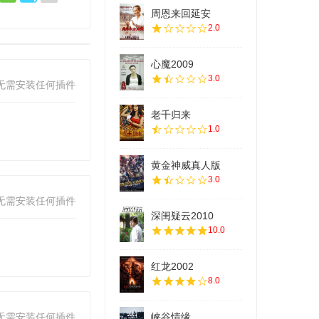
周恩来回延安
2.0
心魔2009
3.0
无需安装任何插件
老千归来
1.0
黄金神威真人版
3.0
无需安装任何插件
深闺疑云2010
10.0
红龙2002
8.0
无需安装任何插件
峡谷情缘