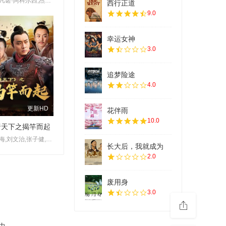
斯特凡诺·阿科尔西,杰丝敏·特丽卡,爱德华多·莱奥,芭芭拉·阿尔贝蒂,菲利波·尼格鲁,洛雷达纳·卡纳塔
西行正道
9.0
幸运女神
3.0
追梦险途
4.0
更新HD
花伴雨
10.0
唐天下之揭竿而起
沈晓海,刘文治,张子健,刘奕君
长大后，我就成为
2.0
废用身
3.0