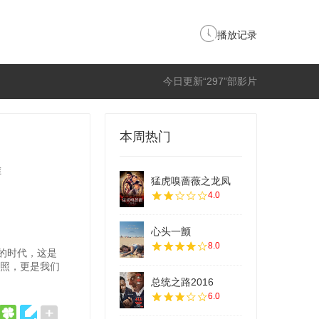
播放记录
今日更新“297”部影片
本周热门
唯
猛虎嗅蔷薇之龙凤
4.0
心头一颤
8.0
的时代，这是
写照，更是我们
总统之路2016
6.0