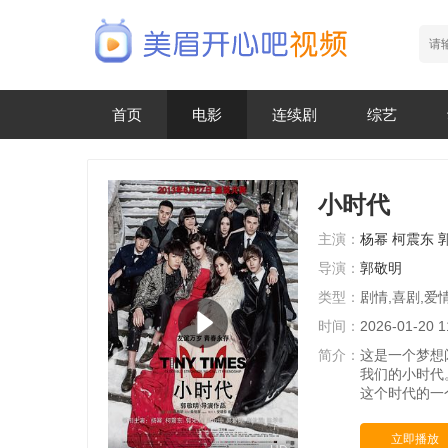
首页
电影
连续剧
综艺
小时代
主演：
杨幂
柯震东
导演：
郭敬明
类型：
剧情,喜剧,爱
时间：
2026-01-20 1
简介：
这是一个梦想
我们的小时代
这个时代的一
立即播放