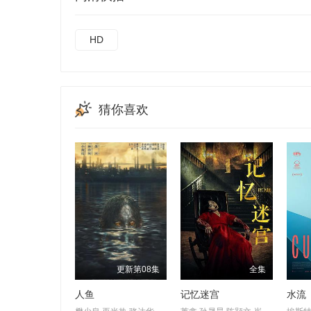
HD
猜你喜欢
更新第08集
全集
人鱼
记忆迷宫
水流