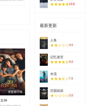
10.0
最新更新
人鱼
4.0
记忆迷宫
9.0
水流
7.0
庄园凶祟
更新第05集
2.0
运女神