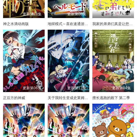
更新第18集
更新第06集
更新第06集
神之水滴动画版
地狱模式～喜欢速通游戏的玩家在废设定异世界无双～第二季
我家的弟弟们真是让您费心了
更新第06集
更新第17集
更新第04集
正后方的神威
关于我转生变成史莱姆这档事第四季
擅长逃跑的殿下 第二季