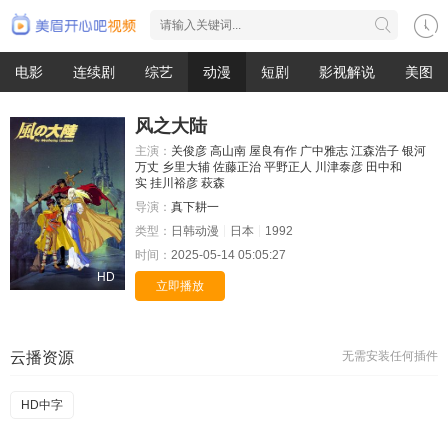
电影
连续剧
综艺
动漫
短剧
影视解说
美图
风之大陆
主演：
关俊彦
高山南
屋良有作
广中雅志
江森浩子
银河
万丈
乡里大辅
佐藤正治
平野正人
川津泰彦
田中和
实
挂川裕彦
萩森
导演：
真下耕一
类型：
日韩动漫
日本
1992
时间：
2025-05-14 05:05:27
HD
立即播放
云播资源
无需安装任何插件
HD中字