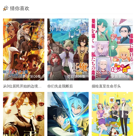
猜你喜欢
更新第06集
更新第06集
更新第06集
从0位居民开始的边境领主大人
你们先走我断后
描绘直至生命尽头