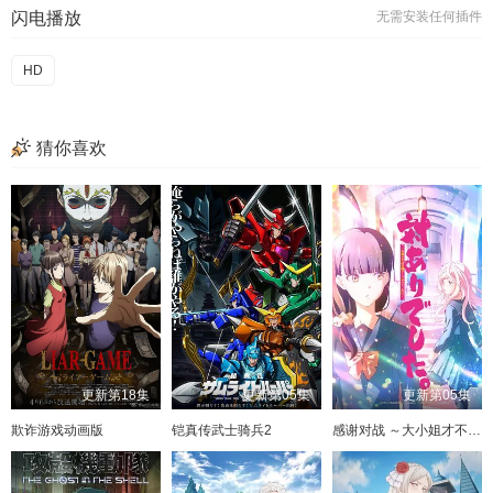
闪电播放
无需安装任何插件
HD
猜你喜欢
更新第18集
更新第05集
更新第05集
欺诈游戏动画版
铠真传武士骑兵2
感谢对战 ～大小姐才不玩格斗游戏～