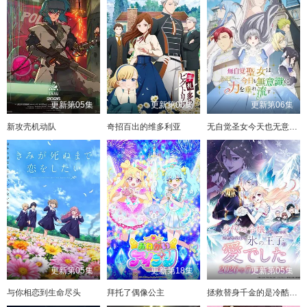
更新第05集
更新第05集
更新第06集
新攻壳机动队
奇招百出的维多利亚
无自觉圣女今天也无意识地释放力量
更新第05集
更新第18集
更新第05集
与你相恋到生命尽头
拜托了偶像公主
拯救替身千金的是冷酷无情冰之王子的爱