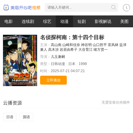
电影
连续剧
综艺
动漫
短剧
影视解说
美图
名侦探柯南：第十四个目标
主演：
高山南
山崎和佳奈
神谷明
山口胜平
茶风林
盐泽
兼人
高木涉
岩居由希子
大谷育江
绪方贤一
导演：
儿玉兼嗣
类型：
日韩动漫
日本
1998
时间：
2025-07-21 04:07:21
立即播放
HD
云播资源
无需安装任何插件
日语
国语