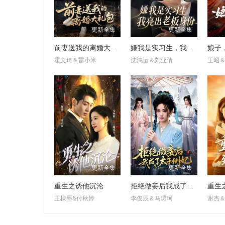
更新全集
更新全集
前妻送我的离婚大礼包
嫌我是实习生，我亮出老板身份
娘子
霍文琦＆雷小米
沈鸿运＆刘亚倩
王昭
更新全集
更新全集
重生之诱他沉沦
拒绝做妾后我成了太子侧妃
重生
王棣墨&付秋婷
李俊辰＆马珺珂
谢杰