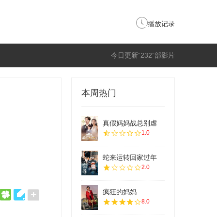
播放记录
今日更新“232”部影片
本周热门
真假妈妈战总别虐
1.0
蛇来运转回家过年
2.0
疯狂的妈妈
8.0