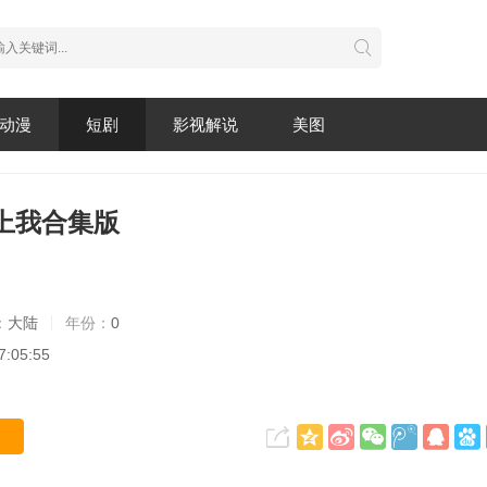
动漫
短剧
影视解说
美图
上我合集版
：
大陆
年份：
0
7:05:55