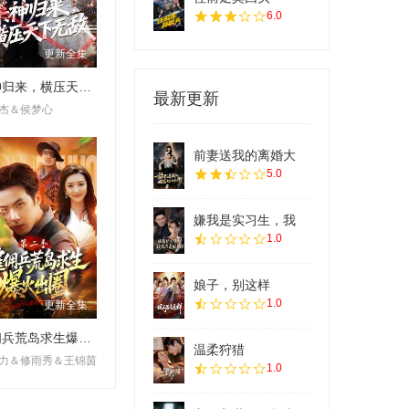
6.0
更新全集
杀神归来，横压天下无敌
最新更新
杰＆侯梦心
前妻送我的离婚大
5.0
嫌我是实习生，我
1.0
娘子，别这样
1.0
更新全集
雇佣兵荒岛求生爆火出圈第二季
温柔狩猎
力＆修雨秀＆王锦茵
1.0