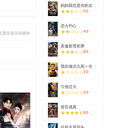
妈妈我也是你的女
5.0
恋火灼心
4.0
无需安装任何插件
若逢新雪初霁
6.0
我在缅北九死一生
2.0
引他过火
2.0
假言成真
9.0
往前走莫回头