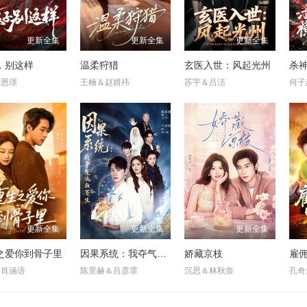
更新全集
更新全集
更新全集
，别这样
温柔狩猎
玄医入世：风起光州
＆恩璟
王楠＆赵婧祎
苏宇＆吕洁
何子
更新全集
更新全集
更新全集
之爱你到骨子里
因果系统：我夺气运救苍生
娇藏京枝
＆肖涵语
陈景赫＆吕彦霏
沉思＆林秋奈
孔奇