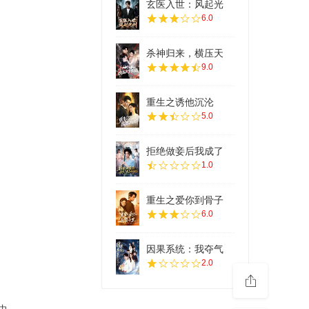
玄医入世：风起光
6.0
杀神归来，横压天
9.0
重生之诱他沉沦
5.0
拒绝做妾后我成了
1.0
重生之爱你到骨子
6.0
因果系统：我夺气
2.0